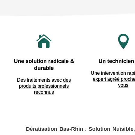


Une solution radicale &
Un technicien 
durable
Une intervention rap
expert agréé proch
Des traitements avec
des
vous
produits professionnels
reconnus
Dératisation Bas-Rhin
:
Solution Nuisible