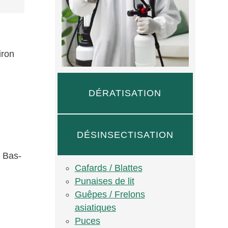
iron
DÉRATISATION
DÉSINSECTISATION
u Bas-
Cafards / Blattes
Punaises de lit
Guêpes / Frelons
asiatiques
Puces