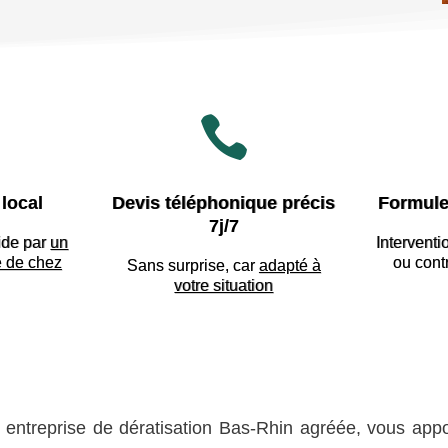

local
Devis téléphonique précis
Formule
7j/7
ide par
un
Interventi
e de chez
ou cont
Sans surprise, car
adapté à
votre situation
, entreprise de dératisation Bas-Rhin agréée, vous appor