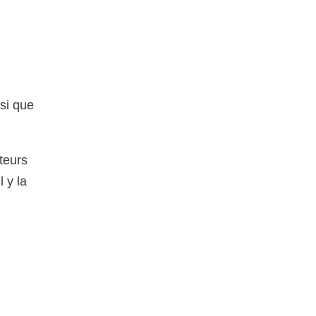
nsi que
rteurs
l y la