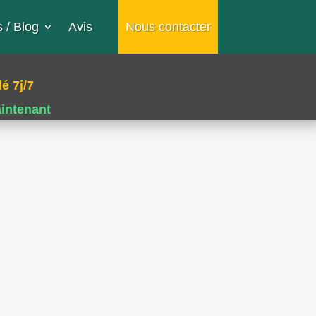
 / Blog
Avis
Nous contacter
é 7j/7
aintenant