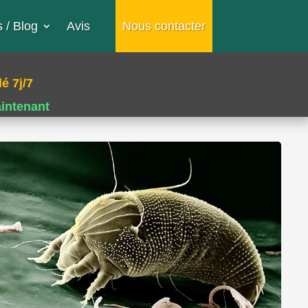
 / Blog
Avis
Nous contacter
é 7j/7
aintenant