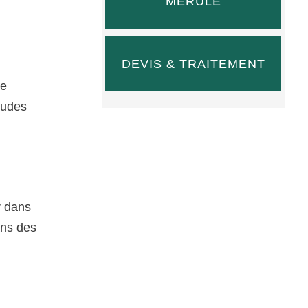
MÉRULE
DEVIS & TRAITEMENT
de
tudes
r dans
ans des