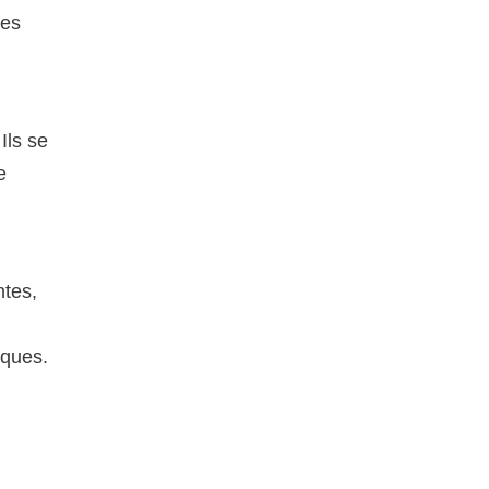
les
 Ils se
e
ntes,
iques.