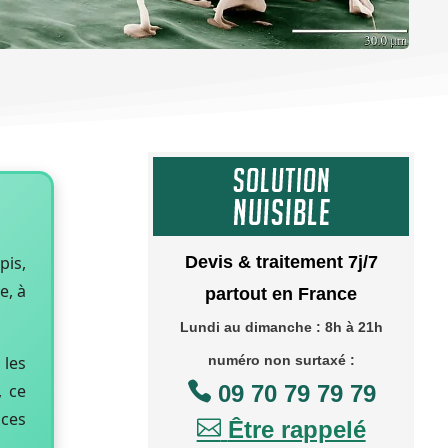
pis,
Devis & traitement 7j/7
e, à
partout en France
Lundi au dimanche : 8h à 21h
 les
numéro non surtaxé :

, ce
09 70 79 79 79
 ces

Être rappelé