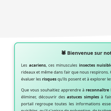
🕷️
Bienvenue sur not
Les
acariens
, ces minuscules
insectes nuisibl
rideaux et même dans l’air que nous respirons. 
évaluer les
risques
qu’ils posent et à explorer l
Que vous souhaitiez apprendre à
reconnaître 
éliminer, découvrir des
astuces simples
à fai
portail regroupe toutes les informations ess
nuisibles, qu'il s'agisse de prévention, de traite