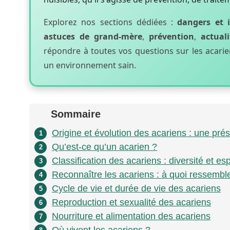
Explorez nos sections dédiées :
dangers et 
astuces de grand-mère
,
prévention
,
actuali
répondre à toutes vos questions sur les acar
un environnement sain.
Sommaire
Origine et évolution des acariens : une pré
1
Qu’est-ce qu’un acarien ?
2
Classification des acariens : diversité et e
3
Reconnaître les acariens : à quoi ressemble
4
Cycle de vie et durée de vie des acariens
5
Reproduction et sexualité des acariens
6
Nourriture et alimentation des acariens
7