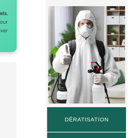
els
,
pour
uver
DÉRATISATION