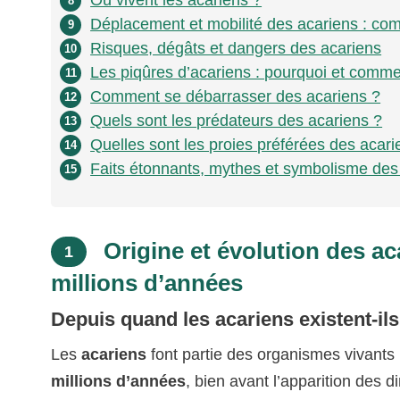
Où vivent les acariens ?
8
Déplacement et mobilité des acariens : com
9
Risques, dégâts et dangers des acariens
10
Les piqûres d’acariens : pourquoi et comme
11
Comment se débarrasser des acariens ?
12
Quels sont les prédateurs des acariens ?
13
Quelles sont les proies préférées des acari
14
Faits étonnants, mythes et symbolisme des
15
Origine et évolution des ac
1
millions d’années
Depuis quand les acariens existent-ils
Les
acariens
font partie des organismes vivants 
millions d’années
, bien avant l’apparition des 