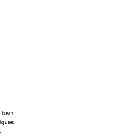
s bien
iques
.
s