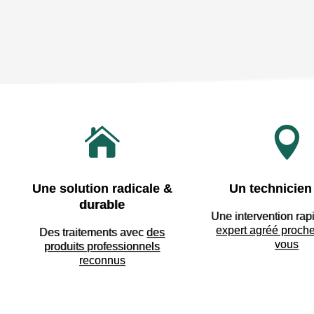


Une solution radicale &
Un technicien 
durable
Une intervention rap
expert agréé proch
Des traitements avec
des
vous
produits professionnels
reconnus