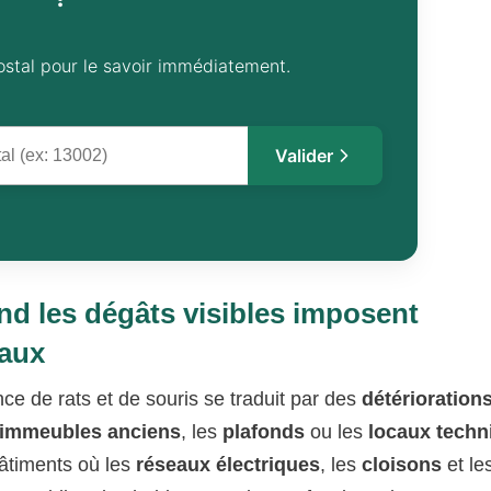
ostal pour le savoir immédiatement.
Valider
nd les dégâts visibles imposent
caux
e de rats et de souris se traduit par des
détérioration
’immeubles anciens
, les
plafonds
ou les
locaux techn
bâtiments où les
réseaux électriques
, les
cloisons
et le