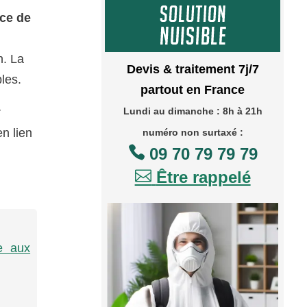
ce de
n. La
Devis & traitement 7j/7
les.
partout en France
r
Lundi au dimanche : 8h à 21h
n lien
numéro non surtaxé :

09 70 79 79 79

Être rappelé
ce aux