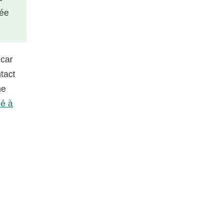
sée
 car
tact
ne
éé à