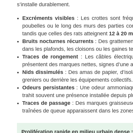
s’installe durablement.
Excréments visibles
: Les crottes sont fréq
poubelles ou le long des murs des parties c
tandis que celles des rats atteignent
12 à 20 
Bruits nocturnes récurrents
: Des grattemen
dans les plafonds, les cloisons ou les gaines 
Traces de rongement
: Les câbles électriq
présentent des marques nettes, signes d’une ac
Nids dissimulés
: Des amas de papier, d’isol
greniers ou derrière les équipements collectifs.
Odeurs persistantes
: Une odeur ammoniaqué
trahit souvent une présence installée depuis p
Traces de passage
: Des marques graisseuse
traînées de queue apparaissent dans les zones 
Prolifération rapide en milieu urbain dense 