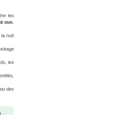
ère les
t 8 mm
,
la nuit
tockage
ls, les
ntilés,
 ou des
t