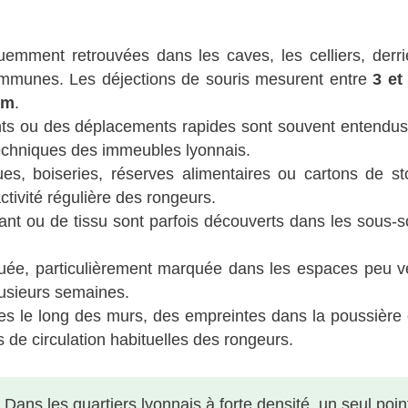
uemment retrouvées dans les caves, les celliers, derri
ommunes. Les déjections de souris mesurent entre
3 e
mm
.
ts ou des déplacements rapides sont souvent entendus 
techniques des immeubles lyonnais.
ues, boiseries, réserves alimentaires ou cartons de s
tivité régulière des rongeurs.
ant ou de tissu sont parfois découverts dans les sous-so
e, particulièrement marquée dans les espaces peu ve
lusieurs semaines.
s le long des murs, des empreintes dans la poussière
de circulation habituelles des rongeurs.
:
Dans les quartiers lyonnais à forte densité, un seul poin