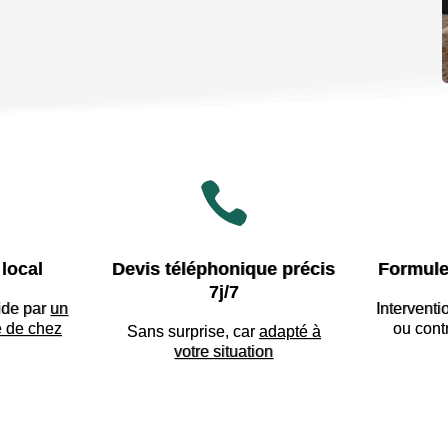

local
Devis téléphonique précis
Formule
7j/7
ide par
un
Interventi
e de chez
ou cont
Sans surprise, car
adapté à
votre situation