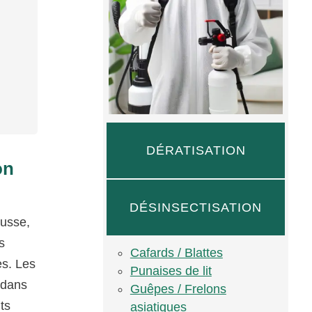
DÉRATISATION
on
DÉSINSECTISATION
ousse,
s
Cafards / Blattes
es. Les
Punaises de lit
e dans
Guêpes / Frelons
ts
asiatiques