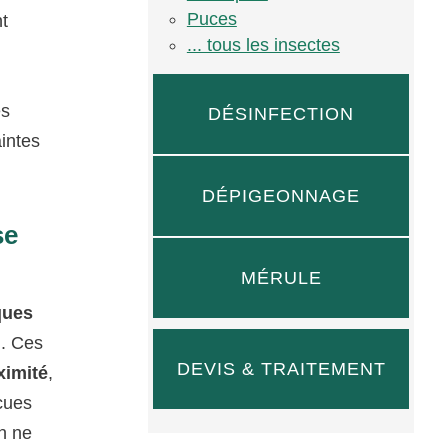
Puces
t
... tous les insectes
es
DÉSINFECTION
intes
DÉPIGEONNAGE
se
MÉRULE
ques
n. Ces
DEVIS & TRAITEMENT
imité
,
écues
on ne