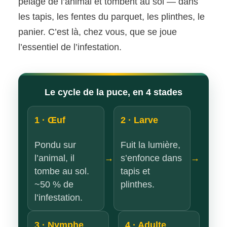
pelage de l’animal et tombent au sol — dans
les tapis, les fentes du parquet, les plinthes, le
panier. C’est là, chez vous, que se joue
l’essentiel de l’infestation.
Le cycle de la puce, en 4 stades
1 · Œuf
2 · Larve
Pondu sur
Fuit la lumière,
l’animal, il
s’enfonce dans
→
→
tombe au sol.
tapis et
~50 % de
plinthes.
l’infestation.
3 · Nymphe
4 · Adulte