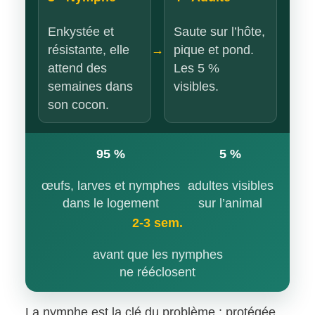
Enkystée et
Saute sur l’hôte,
résistante, elle
pique et pond.
→
attend des
Les 5 %
semaines dans
visibles.
son cocon.
95 %
5 %
œufs, larves et nymphes
adultes visibles
dans le logement
sur l’animal
2-3 sem.
avant que les nymphes
ne rééclosent
La nymphe est la clé du problème : protégée