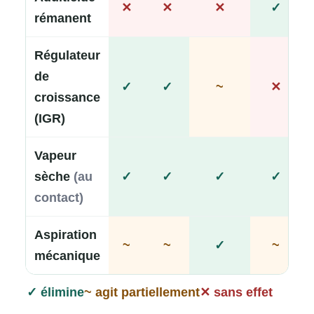
✕
✕
✕
✓
rémanent
Régulateur
de
✓
✓
~
✕
croissance
(IGR)
Vapeur
sèche
(au
✓
✓
✓
✓
contact)
Aspiration
~
~
✓
~
mécanique
✓ élimine
~ agit partiellement
✕ sans effet