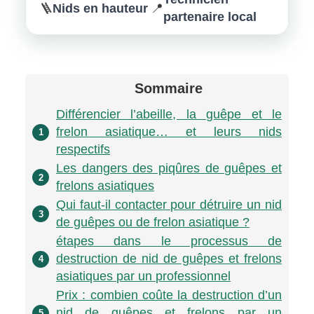
```
Nids en hauteur
🪜
📍
partenaire local
Sommaire
Différencier l’abeille, la guêpe et le
frelon asiatique… et leurs nids
1
respectifs
Les dangers des piqûres de guêpes et
2
frelons asiatiques
Qui faut-il contacter pour détruire un nid
3
de guêpes ou de frelon asiatique ?
étapes dans le processus de
destruction de nid de guêpes et frelons
4
asiatiques par un professionnel
Prix : combien coûte la destruction d’un
nid de guêpes et frelons par un
5