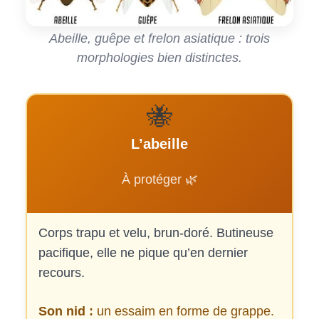
Abeille, guêpe et frelon asiatique : trois
morphologies bien distinctes.
🐝
L’abeille
À protéger 🌿
Corps trapu et velu, brun-doré. Butineuse
pacifique, elle ne pique qu’en dernier
recours.
Son nid :
un essaim en forme de grappe.