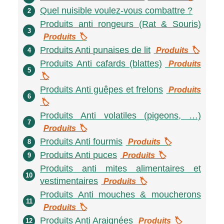
Quel nuisible voulez-vous combattre ?
2
Produits anti rongeurs (Rat & Souris)
3
Produits 🏷️
Produits Anti punaises de lit
Produits 🏷️
4
Produits Anti cafards (blattes)
Produits
5
🏷️
Produits Anti guêpes et frelons
Produits
6
🏷️
Produits Anti volatiles (pigeons, …)
7
Produits 🏷️
Produits Anti fourmis
Produits 🏷️
8
Produits Anti puces
Produits 🏷️
9
Produits anti mites alimentaires et
10
vestimentaires
Produits 🏷️
Produits Anti mouches & moucherons
11
Produits 🏷️
Produits Anti Araignées
Produits 🏷️
12