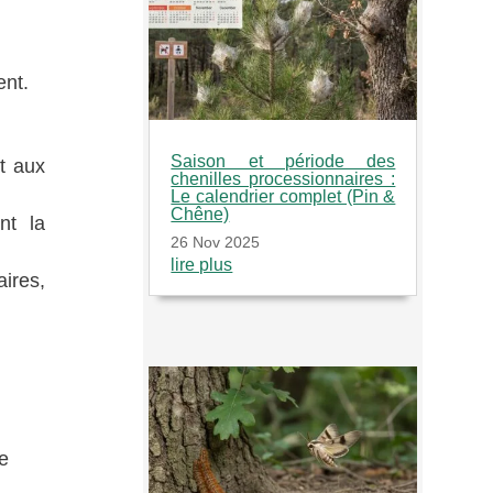
ent.
Saison et période des
t aux
chenilles processionnaires :
Le calendrier complet (Pin &
Chêne)
nt la
26 Nov 2025
lire plus
ires,
ve