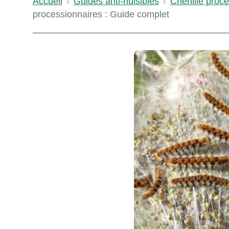
Accueil
›
Guides anti-nuisibles
›
Chenille proce
processionnaires : Guide complet