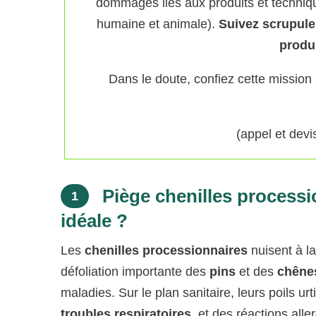
dommages liés aux produits et techniqu
humaine et animale).
Suivez scrupul
produ
Dans le doute, confiez cette mission
(appel et dev
Piège chenilles processio
1
idéale ?
Les
chenilles processionnaires
nuisent à la
défoliation importante des
pins
et des
chêne
maladies. Sur le plan sanitaire, leurs poils u
troubles respiratoires
, et des réactions all