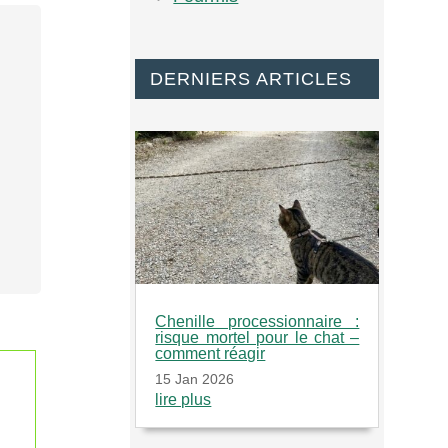
DERNIERS ARTICLES
Chenille processionnaire :
risque mortel pour le chat –
comment réagir
15 Jan 2026
lire plus