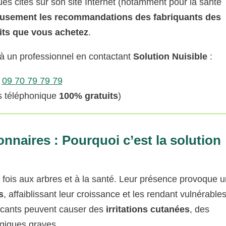
es cités sur son site Internet (notamment pour la santé
eusement les recommandations des fabriquants des
its que vous achetez
.
 à un professionnel en contactant
Solution Nuisible
:
09 70 79 79 79
is téléphonique
100% gratuits
)
nnaires : Pourquoi c’est la solution
 fois aux arbres et à la santé. Leur présence provoque 
s
, affaiblissant leur croissance et les rendant vulnérable
rticants peuvent causer des
irritations cutanées
, des
ergiques graves.