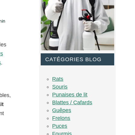
min
les
rs
CATÉGORIES BLOG
s
.
Rats
Souris
Punaises de lit
bles,
Blattes / Cafards
it
Guêpes
nt
Frelons
Puces
Fourmis