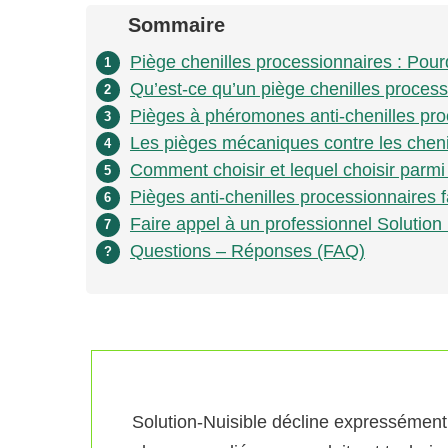
Sommaire
Piège chenilles processionnaires : Pourq
1
Qu’est-ce qu’un piège chenilles process
2
Pièges à phéromones anti-chenilles pro
3
Les pièges mécaniques contre les cheni
4
Comment choisir et lequel choisir parmi 
5
Pièges anti-chenilles processionnaires f
6
Faire appel à un professionnel Solution
7
Questions – Réponses (FAQ)
?
Solution-Nuisible décline expressément 