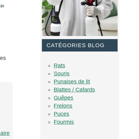
in
CATÉGORIES BLOG
les
Rats
Souris
Punaises de lit
Blattes / Cafards
Guêpes
Frelons
Puces
Fourmis
aire