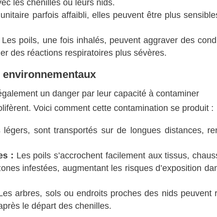
ec les chenilles ou leurs nids.
taire parfois affaibli, elles peuvent être plus sensibl
Les poils, une fois inhalés, peuvent aggraver des cond
 des réactions respiratoires plus sévères.
rs environnementaux
également un danger par leur capacité à contaminer
lifèrent. Voici comment cette contamination se produit :
s légers, sont transportés sur de longues distances, re
es :
Les poils s’accrochent facilement aux tissus, chaus
zones infestées, augmentant les risques d’exposition da
es arbres, sols ou endroits proches des nids peuvent r
rès le départ des chenilles.