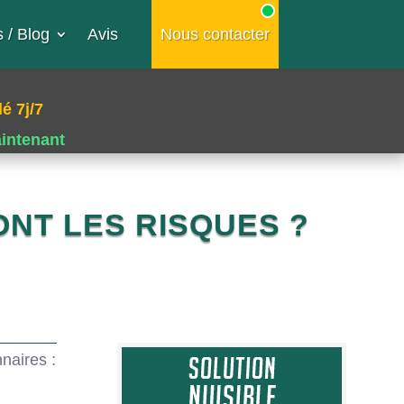
 / Blog
Avis
Nous contacter
é 7j/7
aintenant
ONT LES RISQUES ?
naires :