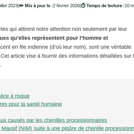
illet 2023
|
✏️ Mis à jour le :
2 février 2026
|
⏱️ Temps de lecture :
10 m
tes qui attirent notre attention non seulement par leur
ques qu’elles représentent pour l’homme et
acent en file indienne (d’où leur nom), sont une véritable
.
Cet article vise à fournir des informations détaillées sur 
.
pèce à risque
ires pour la santé humaine
ux causés par les chenilles processionnaires
Massif (NIM) suite à une piqûre de chenille processionn