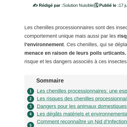
✍️ Rédigé par :
Solution Nuisible
|
🗓️ Publié le :
17 ju
Les chenilles processionnaires sont des insec
comportement unique mais aussi par les
ris
l’environnement
. Ces chenilles, qui se dépl
menace en raison de leurs poils urticants
risque et les dangers associés à ces insectes
Sommaire
Les chenilles processionnaires: une es
1
Les risques des chenilles processionna
2
Dangers pour les animaux domestiques
3
Les dégâts matériels et environnementa
4
Comment reconnaître un Nid d’Infection 
5