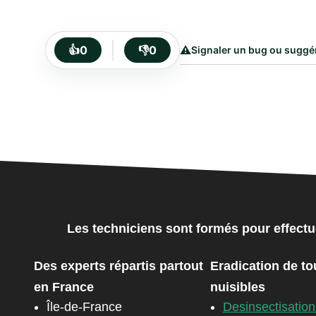
⚠️
👍
0
👎
0
Signaler un bug ou suggé
Les techniciens sont formés pour effectu
Des experts répartis partout
Eradication de to
en France
nuisibles
Île-de-France
Desinsectisation