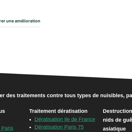
rer une amélioration
er des traitements contre tous types de nuisibles,
us
Traitement dératisation
Destruction
Dératisation Ile de France
nids de guê
Dératisation Paris 75
 Paris
asiatique