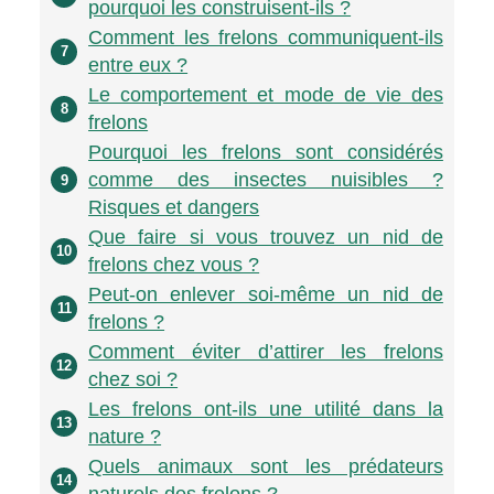
pourquoi les construisent-ils ?
Comment les frelons communiquent-ils
7
entre eux ?
Le comportement et mode de vie des
8
frelons
Pourquoi les frelons sont considérés
comme des insectes nuisibles ?
9
Risques et dangers
Que faire si vous trouvez un nid de
10
frelons chez vous ?
Peut-on enlever soi-même un nid de
11
frelons ?
Comment éviter d’attirer les frelons
12
chez soi ?
Les frelons ont-ils une utilité dans la
13
nature ?
Quels animaux sont les prédateurs
14
naturels des frelons ?