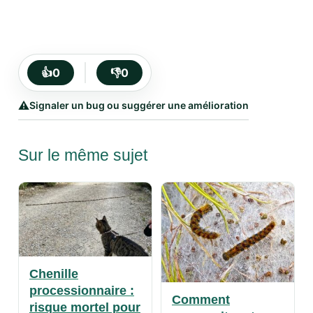
👍
0
👎
0
⚠️
Signaler un bug ou suggérer une amélioration
Sur le même sujet
Chenille
processionnaire :
Comment
risque mortel pour