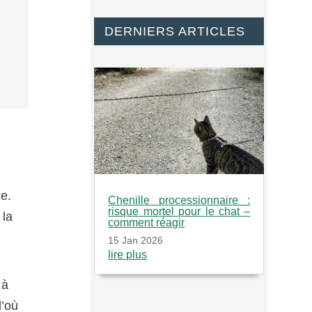
DERNIERS ARTICLES
le.
Chenille processionnaire :
risque mortel pour le chat –
 la
comment réagir
15 Jan 2026
lire plus
 à
d’où