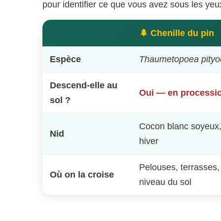
pour identifier ce que vous avez sous les yeu
🌲 Chenille du pin
Espèce
Thaumetopoea pity
Descend-elle au
Oui — en processio
sol ?
Cocon blanc soyeux, 
Nid
hiver
Pelouses, terrasses,
Où on la croise
niveau du sol