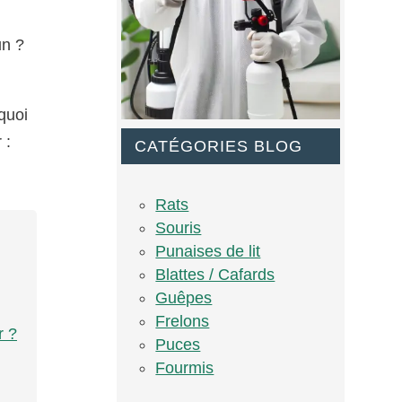
un ?
 quoi
 :
CATÉGORIES BLOG
Rats
Souris
Punaises de lit
Blattes / Cafards
Guêpes
Frelons
r ?
Puces
Fourmis