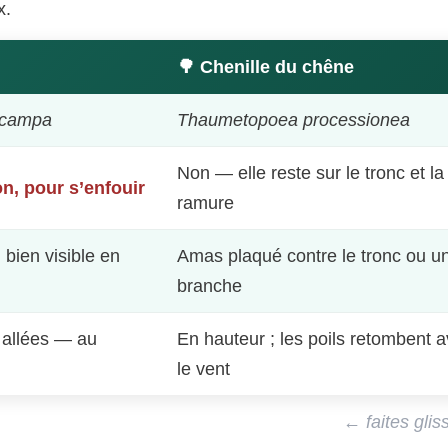
x.
🌳 Chenille du chêne
ocampa
Thaumetopoea processionea
Non — elle reste sur le tronc et la
n, pour s’enfouir
ramure
bien visible en
Amas plaqué contre le tronc ou u
branche
 allées — au
En hauteur ; les poils retombent 
le vent
← faites gli