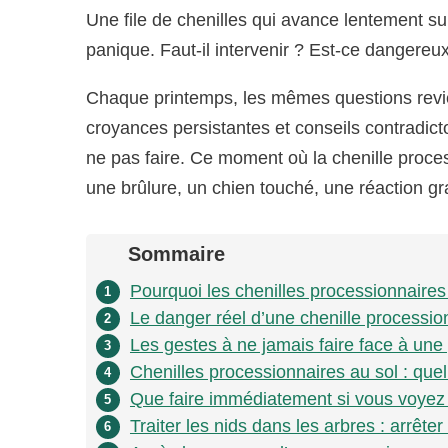
Une file de chenilles qui avance lentement s
panique. Faut-il intervenir ? Est-ce dangereu
Chaque printemps, les mêmes questions revie
croyances persistantes et conseils contradictoir
ne pas faire. Ce moment où la chenille process
une brûlure, un chien touché, une réaction 
Sommaire
Pourquoi les chenilles processionnaire
1
Le danger réel d’une chenille procession
2
Les gestes à ne jamais faire face à une 
3
Chenilles processionnaires au sol : que
4
Que faire immédiatement si vous voyez 
5
Traiter les nids dans les arbres : arrête
6