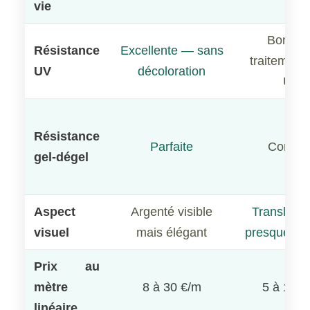
vie
Bonne s
Résistance
Excellente — sans
traitement 
UV
décoloration
UV
Résistance
Parfaite
Correct
gel-dégel
Aspect
Argenté visible
Transluci
visuel
mais élégant
presque inv
Prix au
mètre
8 à 30 €/m
5 à 12 €
linéaire