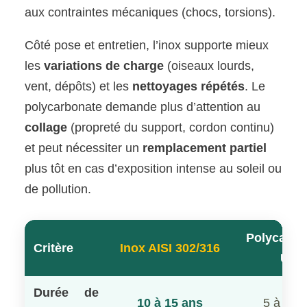
aux contraintes mécaniques (chocs, torsions).
Côté pose et entretien, l’inox supporte mieux
les
variations de charge
(oiseaux lourds,
vent, dépôts) et les
nettoyages répétés
. Le
polycarbonate demande plus d’attention au
collage
(propreté du support, cordon continu)
et peut nécessiter un
remplacement partiel
plus tôt en cas d’exposition intense au soleil ou
de pollution.
Polycarbo
Critère
Inox AISI 302/316
UV
Durée de
10 à 15 ans
5 à 8 a