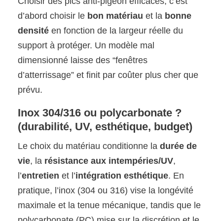
Choisir des pics anti-pigeon efficaces, c’est
d’abord choisir le
bon matériau
et la
bonne
densité
en fonction de la largeur réelle du
support à protéger. Un modèle mal
dimensionné laisse des “fenêtres
d’atterrissage” et finit par coûter plus cher que
prévu.
Inox 304/316 ou polycarbonate ?
(durabilité, UV, esthétique, budget)
Le choix du matériau conditionne la
durée de
vie
, la
résistance aux intempéries/UV
,
l’
entretien
et l’
intégration esthétique
. En
pratique, l’inox (304 ou 316) vise la longévité
maximale et la tenue mécanique, tandis que le
polycarbonate (PC) mise sur la discrétion et le