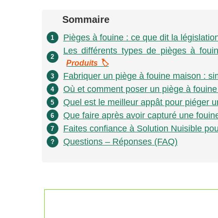
Sommaire
Pièges à fouine : ce que dit la législatio
1
Les différents types de pièges à foui
2
Produits 🏷️
Fabriquer un piège à fouine maison : si
3
Où et comment poser un piège à fouine
4
Quel est le meilleur appât pour piéger u
5
Que faire après avoir capturé une fouin
6
Faites confiance à Solution Nuisible pou
7
Questions – Réponses (FAQ)
?