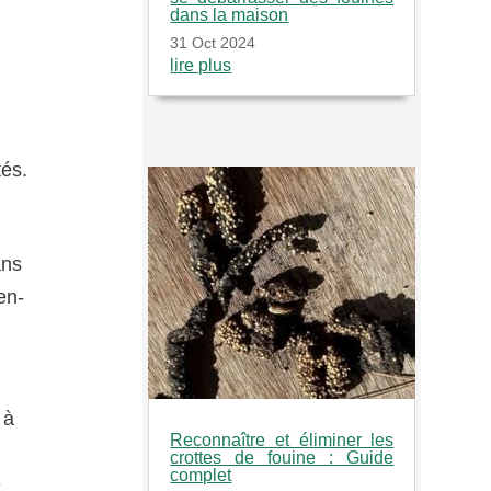
dans la maison
31 Oct 2024
lire plus
tés.
ans
en-
 à
Reconnaître et éliminer les
crottes de fouine : Guide
complet
e