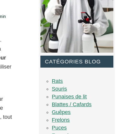
min
.
à
eur
CATÉGORIES BLOG
liser
Rats
Souris
Punaises de lit
ur
Blattes / Cafards
de
Guêpes
, tout
Frelons
Puces