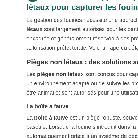
létaux pour capturer les foui
La gestion des fouines nécessite une approch
létaux
sont largement autorisés pour les partic
encadrée et généralement réservée à des pro
autorisation préfectorale. Voici un aperçu déta
Pièges non létaux : des solutions a
Les
pièges non létaux
sont conçus pour captu
un environnement adapté ou de suivre les proc
être animal et sont autorisés pour une utilisati
La boîte à fauve
La
boîte à fauve
est un piège robuste, souve
bascule. Lorsque la fouine s’introduit dans la 
automatiquement grâce à un système de décle