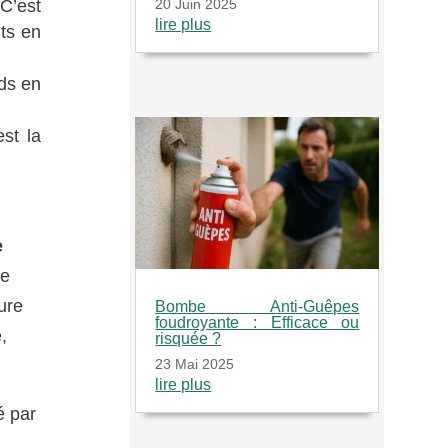
20 Juin 2025
C’est
lire plus
its en
ids en
st la
e
te
ure
Bombe Anti-Guêpes
foudroyante : Efficace ou
,
risquée ?
23 Mai 2025
lire plus
é par