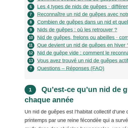
Les 4 types de nids de guêpes · différen
6
Reconnaître un nid de guêpes avec notr
7
Combien de guêpes dans un nid et quelle 
8
Nids de guêpes : où les retrouver ?
9
Nid de guêpes, frelons ou abeilles · co
10
Que devient un nid de guêpes en hiver 
11
Nid de guêpe vide : comment le reconnaî
12
Vous avez trouvé un nid de guêpes actif
13
Questions – Réponses (FAQ)
?
Qu’est-ce qu’un nid de g
1
chaque année
Un nid de guêpes est l’habitat collectif d’un
printemps par une reine fécondée qui a survécu