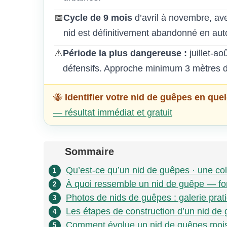
📅
Cycle de 9 mois
d’avril à novembre, ave
nid est définitivement abandonné en a
⚠️
Période la plus dangereuse :
juillet-ao
défensifs. Approche minimum 3 mètres d
🐝
Identifier votre nid de guêpes en qu
— résultat immédiat et gratuit
Sommaire
Qu’est-ce qu’un nid de guêpes · une co
1
À quoi ressemble un nid de guêpe — form
2
Photos de nids de guêpes : galerie prati
3
Les étapes de construction d’un nid de g
4
Comment évolue un nid de guêpes mois
5