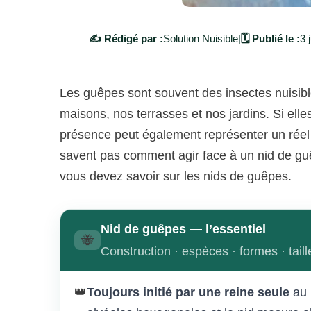
✍️ Rédigé par :
Solution Nuisible
|
🗓️ Publié le :
3 
Les guêpes sont souvent des insectes nuisi
maisons, nos terrasses et nos jardins. Si elle
présence peut également représenter un rée
savent pas comment agir face à un nid de guê
vous devez savoir sur les nids de guêpes.
Nid de guêpes — l’essentiel
🐝
Construction · espèces · formes · tai
👑
Toujours initié par une reine seule
au 