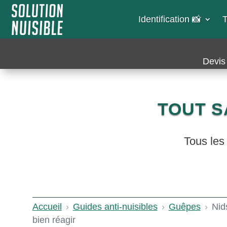
Identification 📸​
T
Devis 
TOUT S
Tous les 
Accueil
›
Guides anti-nuisibles
›
Guêpes
›
Nid
bien réagir