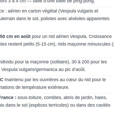
ors 3 à 4 cm — taille d’une balle de ping-pong.
e : aérien en carton végétal (Vespula vulgaris et
terrain dans le sol, polistes avec alvéoles apparentes
0-50 cm en août
pour un nid aérien Vespula. Croissance
listes restent petits (5-15 cm), nids maçonne minuscules (
ndividu pour la maçonne (solitaire), 30 à 200 pour les
r Vespula vulgaris/germanica au pic d’août.
°C
maintenu par les ouvrières au cœur du nid pour le
iations de température extérieure.
France :
sous-toiture, combles, abris de jardin, haies,
ois dans le sol (espèces terricoles) ou dans des cavités