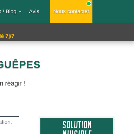
 / Blog
Avis
Nous contacter
é 7j/7
 GUÊPES
n réagir !
ation,