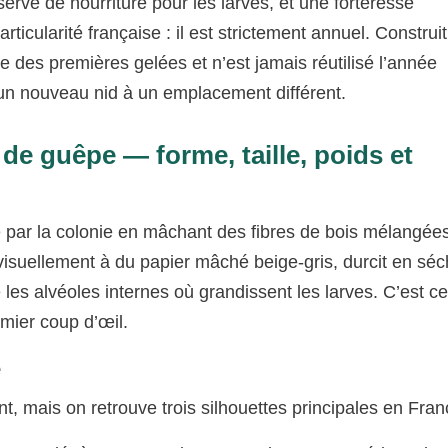
rve de nourriture pour les larves, et une forteresse
ticularité française : il est strictement annuel. Construit
ée des premières gelées et n’est jamais réutilisé l’année
d’un nouveau nid à un emplacement différent.
de guêpe — forme, taille, poids et
e par la colonie en mâchant des fibres de bois mélangée
visuellement à du papier mâché beige-gris, durcit en séc
les alvéoles internes où grandissent les larves. C’est ce
emier coup d’œil.
e
t, mais on retrouve trois silhouettes principales en Fran