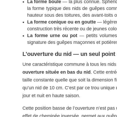
La forme boule
— la plus connue. Sphéri
la forme typique des nids de guêpes com
hauteur sous des toitures, des avant-toits 
La forme conique ou en goutte
— légèrem
construction très récente ou de jeunes colo
La forme urne ou pot
— petits volumes i
signature des guêpes maçonnes et potières 
L’ouverture du nid — un seul point 
Une caractéristique commune à tous les nid
ouverture située en bas du nid
. Cette entr
taille constante quelle que soit la dimensio
qu’un nid de 10 cm. C’est par ce trou unique 
jour et nuit en haute saison.
Cette position basse de l’ouverture n’est pas u
effet de cheminée inversée, permet aux guê