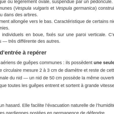
que ou légèrement ovale, suspendue par un pédoncule. 
munes (
Vespula vulgaris
et
Vespula germanica
) constru
ou dans des arbres.
ent allongée vers le bas. Caractéristique de certains n
nies.
ndividuels en boue, fixés sur une paroi verticale. C’e
— très différente des autres.
d’entrée à repérer
s aériens de guêpes communes : ils possèdent
une seul
ée circulaire mesure 2 à 3 cm de diamètre et reste de cet
n finale du nid — un nid de 50 cm possède la même ouvert
que toutes les guêpes entrent et sortent à grande vitesse
n hasard. Elle facilite l’évacuation naturelle de l’humidit
pes gardiennes postées en permanence de défendre