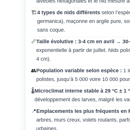
alvéoles hexagonales et le nid mesure al
🏗️
4 types de nids différents
selon l’espèc
germanica), maçonne en argile pure, sou
sans coque.
📏
Taille évolutive : 3-4 cm en avril → 3
exponentielle à partir de juillet. Nids po
4 cm).
👥
Population variable selon espèce :
1 i
polistes, jusqu’à 5 000 voire 10 000 pou
🌡️
Microclimat interne stable à 29 °C ± 1 
développement des larves, malgré les var
📍
Emplacements les plus fréquents en 
arbres, murs creux, volets roulants, parf
urbaines.