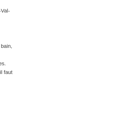
-Val-
 bain,
es.
l faut