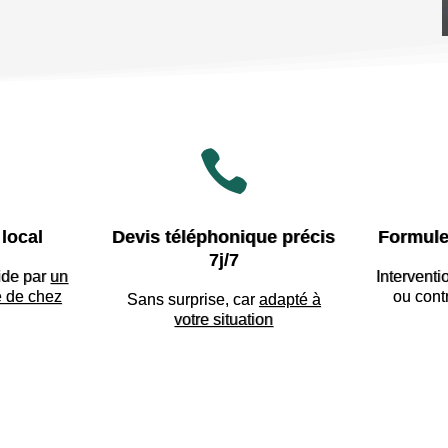

local
Devis téléphonique précis
Formule
7j/7
ide par
un
Interventi
e de chez
ou cont
Sans surprise, car
adapté à
votre situation