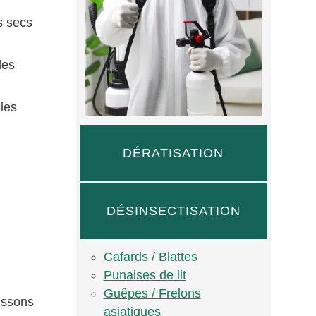
s secs
les
 les
DÉRATISATION
DÉSINSECTISATION
Cafards / Blattes
Punaises de lit
Guêpes / Frelons
oissons
asiatiques