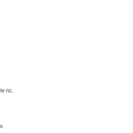
e riz,
es