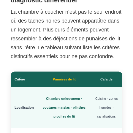
diagnostic différentiel
La chambre à coucher n’est pas le seul endroit
où des taches noires peuvent apparaître dans
un logement. Plusieurs éléments peuvent
ressembler à des déjections de punaises de lit
sans l’être. Le tableau suivant liste les critères
distinctifs essentiels pour ne pas confondre.
Critère
Punaises de lit
Cafards
Z
Chambre uniquement ·
Cuisine · zones
pa
Localisation
coutures matelas · plinthes
humides ·
gr
proches du lit
canalisations