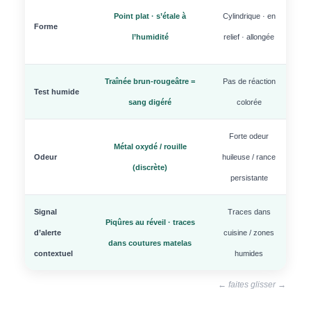
Cyl
Point plat · s’étale à
Cylindrique · en
Forme
gra
l’humidité
relief · allongée
Traînée brun-rougeâtre =
Pas de réaction
Se
Test humide
sang digéré
colorée
lé
Forte odeur
Métal oxydé / rouille
Amm
Odeur
huileuse / rance
(discrète)
persistante
Signal
Traces dans
Piqûres au réveil · traces
d’alerte
cuisine / zones
noc
dans coutures matelas
contextuel
humides
ro
← faites glisser →