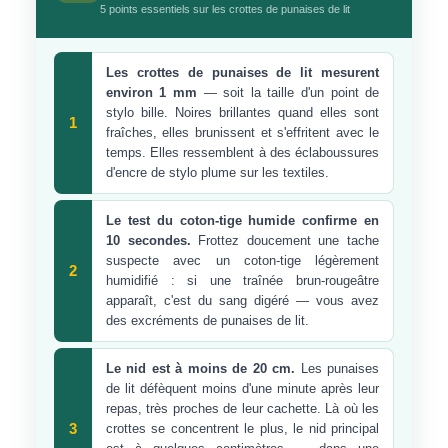
5 points essentiels sur les crottes de punaises de lit
Les crottes de punaises de lit mesurent
environ 1 mm
— soit la taille d'un point de
stylo bille. Noires brillantes quand elles sont
1
fraîches, elles brunissent et s'effritent avec le
temps. Elles ressemblent à des éclaboussures
d'encre de stylo plume sur les textiles.
Le test du coton-tige humide confirme en
10 secondes.
Frottez doucement une tache
suspecte avec un coton-tige légèrement
2
humidifié : si une traînée brun-rougeâtre
apparaît, c'est du sang digéré — vous avez
des excréments de punaises de lit.
Le nid est à moins de 20 cm.
Les punaises
de lit défèquent moins d'une minute après leur
repas, très proches de leur cachette. Là où les
3
crottes se concentrent le plus, le nid principal