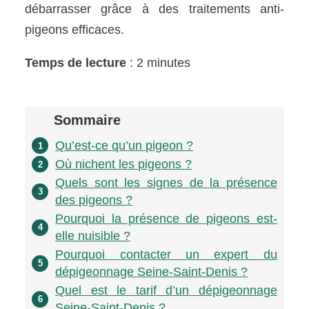
débarrasser grâce à des traitements anti-
pigeons efficaces.
Temps de lecture
: 2 minutes
Sommaire
Qu’est-ce qu’un pigeon ?
1
Où nichent les pigeons ?
2
Quels sont les signes de la présence
3
des pigeons ?
Pourquoi la présence de pigeons est-
4
elle nuisible ?
Pourquoi contacter un expert du
5
dépigeonnage Seine-Saint-Denis ?
Quel est le tarif d’un dépigeonnage
6
Seine-Saint-Denis ?