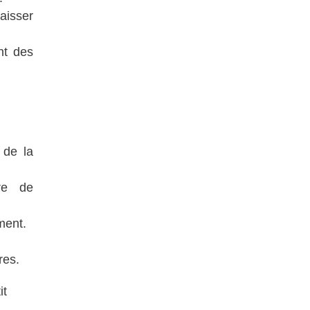
aisser
nt des
 de la
re de
ment.
res.
it