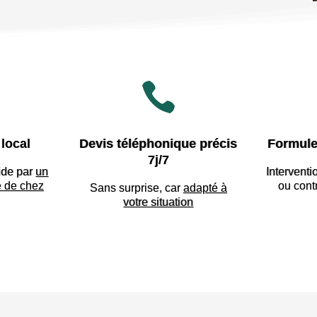

local
Devis téléphonique précis
Formule
7j/7
ide par
un
Interventi
e de chez
ou cont
Sans surprise, car
adapté à
votre situation