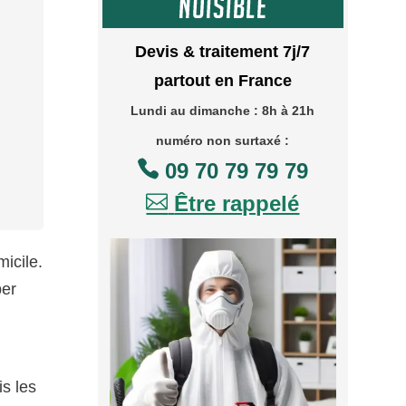
Devis & traitement 7j/7
partout en France
Lundi au dimanche : 8h à 21h
numéro non surtaxé :

09 70 79 79 79

Être rappelé
micile.
per
is les