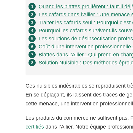
Quand les blattes prolifèrent : faut-il dé
1
Les cafards dans l’Allier : Une menace s
2
Traiter les cafards seul : Pourquoi c’est
3
Pourquoi les cafards survivent-ils souv
4
Les solutions de désinsectisation profes
5
Coût d’une intervention professionnelle c
6
Blattes dans l’Allier : Qui prend en char
7
Solution Nuisible : Des méthodes éprouv
8
Ces nuisibles indésirables se reproduisent très
En se déplaçant, ils laissent des traces de g
cette menace, une intervention professionnell
Les produits du commerce ne suffisent pas. P
certifiés
dans l’Allier. Notre équipe profession