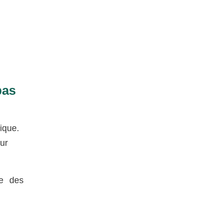
pas
ique.
eur
e des
.