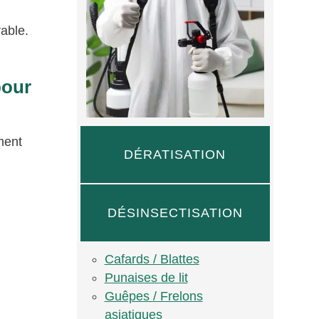
rable.
pour
ment
DÉRATISATION
DÉSINSECTISATION
Cafards / Blattes
Punaises de lit
Guêpes / Frelons
asiatiques