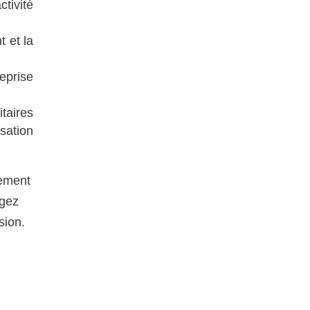
tivité
t et la
reprise
itaires
isation
dement
égez
sion.