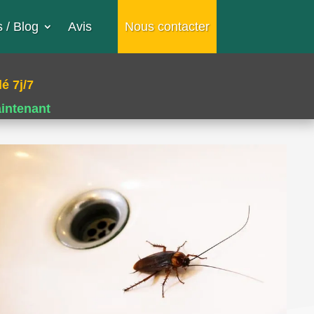
 / Blog
Avis
Nous contacter
é 7j/7
aintenant