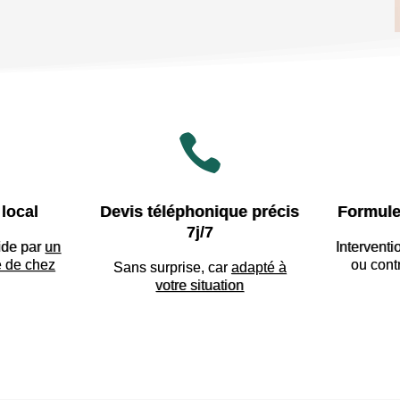

local
Devis téléphonique précis
Formule
7j/7
ide par
un
Interventi
e de chez
ou cont
Sans surprise, car
adapté à
votre situation