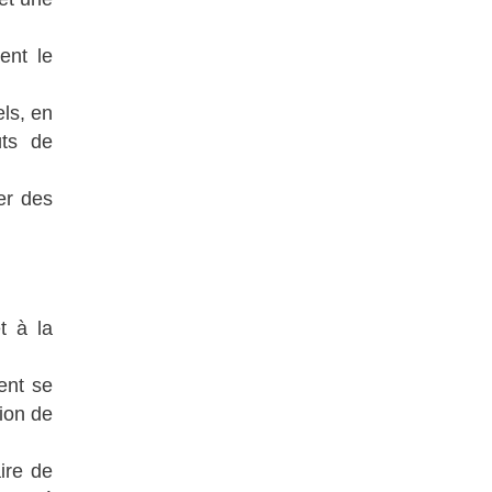
ent le
ls, en
ûts de
er des
t à la
ent se
tion de
ire de