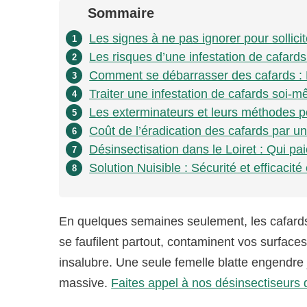
Sommaire
Les signes à ne pas ignorer pour sollici
1
Les risques d’une infestation de cafards 
2
Comment se débarrasser des cafards : L’
3
Traiter une infestation de cafards soi-
4
Les exterminateurs et leurs méthodes po
5
Coût de l’éradication des cafards par un
6
Désinsectisation dans le Loiret : Qui paie
7
Solution Nuisible : Sécurité et efficacité
8
En quelques semaines seulement, les cafards 
se faufilent partout, contaminent vos surfaces
insalubre. Une seule femelle blatte engendre
massive.
Faites appel à nos désinsectiseurs q