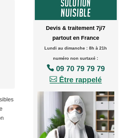
Devis & traitement 7j/7
partout en France
Lundi au dimanche : 8h à 21h
numéro non surtaxé :

09 70 79 79 79

Être rappelé
sibles
ie
on