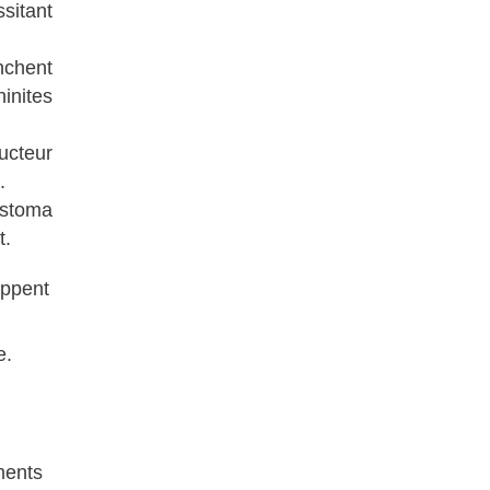
sitant
nchent
inites
ducteur
.
ostoma
t.
oppent
s
e.
ments