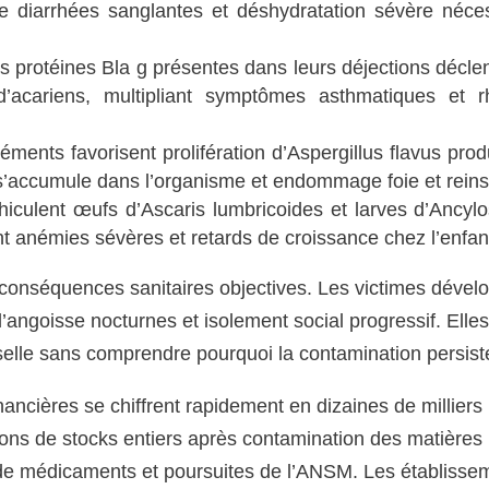
de diarrhées sanglantes et déshydratation sévère néces
s protéines Bla g présentes dans leurs déjections décle
d’acariens, multipliant symptômes asthmatiques et rh
éments favorisent prolifération d’Aspergillus flavus pro
 s’accumule dans l’organisme et endommage foie et reins
éhiculent œufs d’Ascaris lumbricoides et larves d’Ancyl
t anémies sévères et retards de croissance chez l’enfan
conséquences sanitaires objectives. Les victimes dével
’angoisse nocturnes et isolement social progressif. Elle
selle sans comprendre pourquoi la contamination persist
ncières se chiffrent rapidement en dizaines de milliers
ions de stocks entiers après contamination des matières
de médicaments et poursuites de l’ANSM. Les établisse