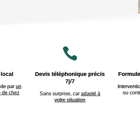

local
Devis téléphonique précis
Formule
7j/7
ide par
un
Interventi
e de chez
ou cont
Sans surprise, car
adapté à
votre situation