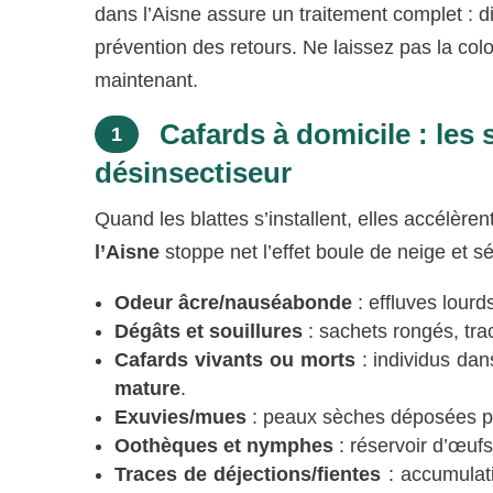
dans l’Aisne assure un traitement complet : di
prévention des retours. Ne laissez pas la col
maintenant.
Cafards à domicile : les s
1
désinsectiseur
Quand les blattes s’installent, elles accélère
l’Aisne
stoppe net l’effet boule de neige et 
Odeur âcre/nauséabonde
: effluves lour
Dégâts et souillures
: sachets rongés, tra
Cafards vivants ou morts
: individus dans
mature
.
Exuvies/mues
: peaux sèches déposées p
Oothèques et nymphes
: réservoir d’œuf
Traces de déjections/fientes
: accumulati