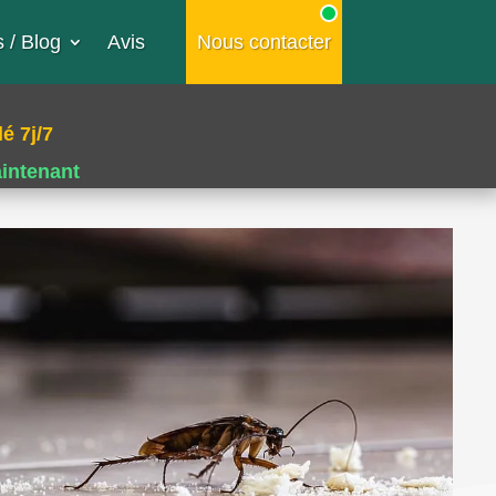
 / Blog
Avis
Nous contacter
é 7j/7
aintenant