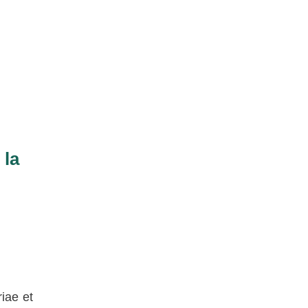
 la
iae et