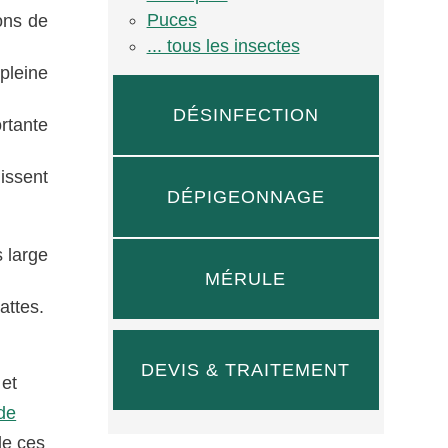
Puces
ons de
... tous les insectes
pleine
DÉSINFECTION
rtante
issent
DÉPIGEONNAGE
 large
MÉRULE
attes.
DEVIS & TRAITEMENT
 et
 de
de ces