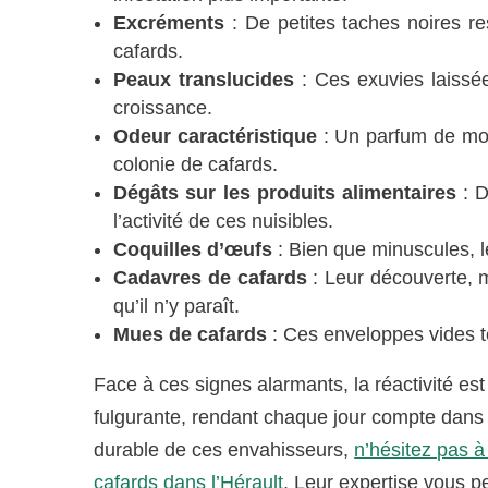
Excréments
: De petites taches noires r
cafards.
Peaux translucides
: Ces exuvies laissée
croissance.
Odeur caractéristique
: Un parfum de moi
colonie de cafards.
Dégâts sur les produits alimentaires
: D
l’activité de ces nuisibles.
Coquilles d’œufs
: Bien que minuscules, l
Cadavres de cafards
: Leur découverte, m
qu’il n’y paraît.
Mues de cafards
: Ces enveloppes vides t
Face à ces signes alarmants, la réactivité est
fulgurante, rendant chaque jour compte dans la
durable de ces envahisseurs,
n’hésitez pas à 
cafards dans l’Hérault
. Leur expertise vous p