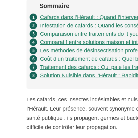
Sommaire
Cafards dans l’Hérault : Quand l’interve
1
Infestation de cafards : Quand les cons
2
Comparaison entre traitements do it your
3
Comparatif entre solutions maison et in
4
Les méthodes de désinsectisation profe
5
Coût d’un traitement de cafards : Quel b
6
Traitement des cafards : Qui paie les fra
7
Solution Nuisible dans l’Hérault : Rapidi
8
Les cafards, ces insectes indésirables et nui
l’Hérault. Leur présence, souvent synonyme d
santé publique : ils propagent germes et bact
difficile de contrôler leur propagation.