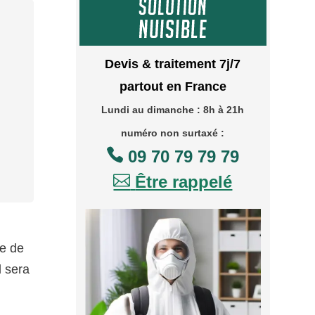
Devis & traitement 7j/7
partout en France
Lundi au dimanche : 8h à 21h
numéro non surtaxé :

09 70 79 79 79

Être rappelé
me de
l sera