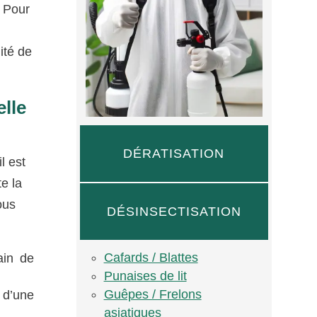
. Pour
ité de
elle
DÉRATISATION
l est
te la
ous
DÉSINSECTISATION
Cafards / Blattes
ain de
Punaises de lit
Guêpes / Frelons
 d’une
asiatiques