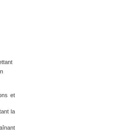
ttant
un
ons et
ant la
aînant