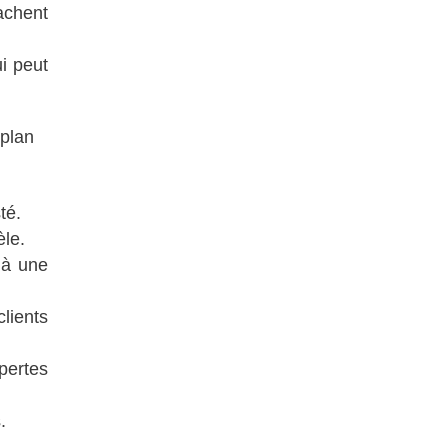
achent
i peut
 plan
té.
èle.
 à une
lients
pertes
.