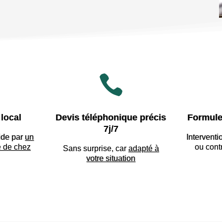

local
Devis téléphonique précis
Formule
7j/7
ide par
un
Interventi
e de chez
ou cont
Sans surprise, car
adapté à
votre situation