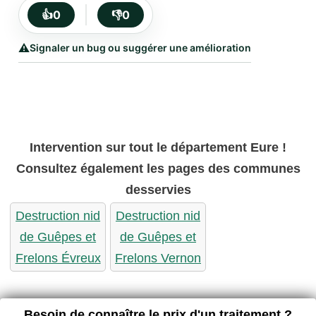
👍
0
👎
0
⚠️
Signaler un bug ou suggérer une amélioration
Intervention sur tout le département Eure !
Consultez également les pages des communes
desservies
Destruction nid
Destruction nid
de Guêpes et
de Guêpes et
Frelons Évreux
Frelons Vernon
Besoin de connaître le prix d'un traitement ?