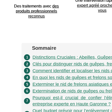
Une intervention rap
expert agréé proch
Des traitements avec
des
vous
produits professionnels
reconnus
Sommaire
Distinctions Cruciales : Abeilles, Guêp
1
Clés pour distinguer nids de guêpes, fre
2
Comment identifier et localiser les nids
3
En quoi les nids de guêpes et frelons son
4
Exterminer le nid de frelons asiatiques 
5
Extermination de nids de guêpes ou fre
6
Pourquoi est-il crucial de confier l’
7
entreprise experte en Haute Garonne ?
Quel budget prévoir pour l’enlèvement d