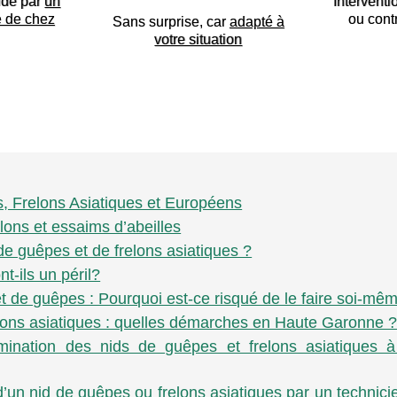
ide par
un
Interventi
e de chez
ou cont
Sans surprise, car
adapté à
votre situation
es, Frelons Asiatiques et Européens
lons et essaims d’abeilles
 de guêpes et de frelons asiatiques ?
t-ils un péril?
et de guêpes : Pourquoi est-ce risqué de le faire soi-mê
lons asiatiques : quelles démarches en Haute Garonne 
élimination des nids de guêpes et frelons asiatiques 
’un nid de guêpes ou frelons asiatiques par un technici