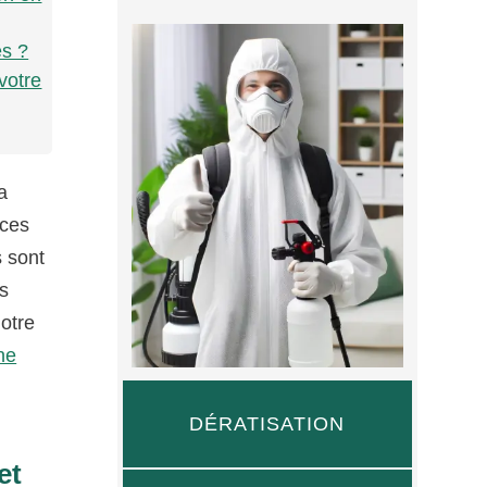
es ?
votre
a
 ces
s sont
es
Notre
ne
DÉRATISATION
et