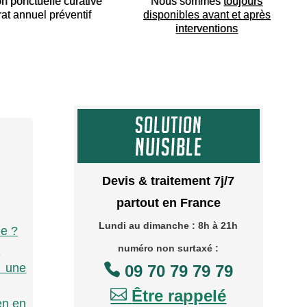
on ponctuelle curative
Nous sommes
toujours
rat annuel préventif
disponibles avant et après
interventions
Devis & traitement 7j/7
partout en France
Lundi au dimanche : 8h à 21h
me ?
numéro non surtaxé :
?

à une
09 70 79 79 79

Être rappelé
en en