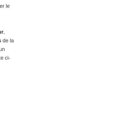
er le
ur
,
s
de la
 un
e ci-