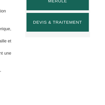
MÉRULE
tion
DEVIS & TRAITEMENT
rique,
ille et
nt une
,