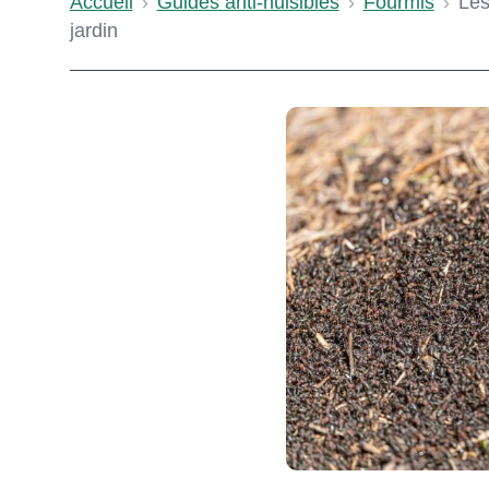
Accueil
›
Guides anti-nuisibles
›
Fourmis
›
Les
jardin