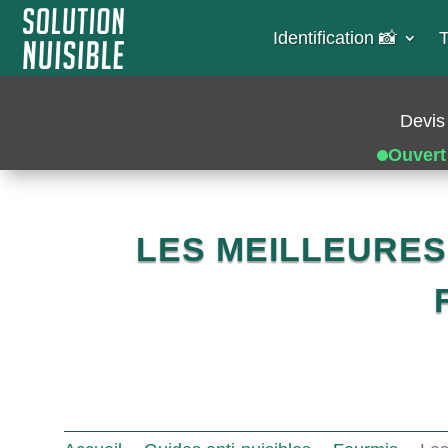
Identification 📸​
T
Devis 
Ouvert
LES MEILLEURE