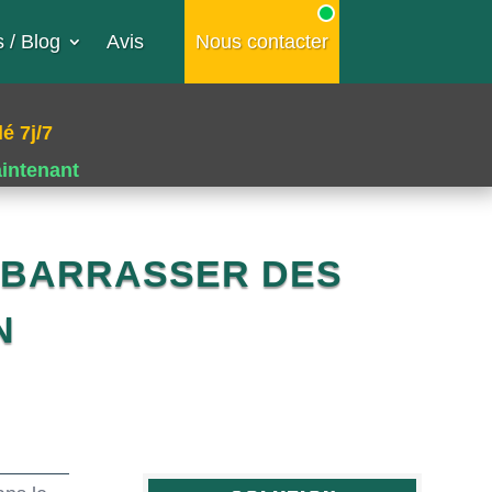
 / Blog
Avis
Nous contacter
é 7j/7
aintenant
ÉBARRASSER DES
N