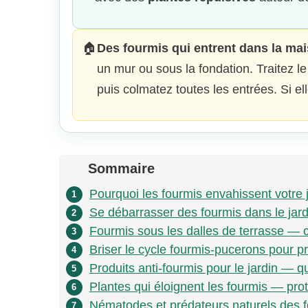
🏠
Des fourmis qui entrent dans la mai
un mur ou sous la fondation. Traitez l
puis colmatez toutes les entrées. Si e
Sommaire
Pourquoi les fourmis envahissent votre 
1
Se débarrasser des fourmis dans le jar
2
Fourmis sous les dalles de terrasse —
3
Briser le cycle fourmis-pucerons pour p
4
Produits anti-fourmis pour le jardin — q
5
Plantes qui éloignent les fourmis — prot
6
Nématodes et prédateurs naturels des fo
7