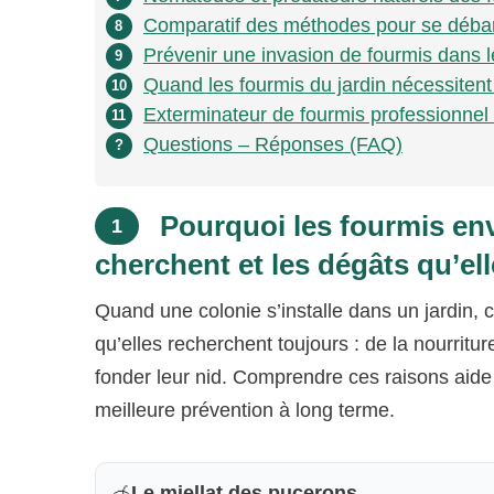
Comparatif des méthodes pour se débarr
8
Prévenir une invasion de fourmis dans l
9
Quand les fourmis du jardin nécessitent 
10
Exterminateur de fourmis professionnel :
11
Questions – Réponses (FAQ)
?
Pourquoi les fourmis env
1
cherchent et les dégâts qu’el
Quand une colonie s’installe dans un jardin, c
qu’elles recherchent toujours : de la nourritur
fonder leur nid. Comprendre ces raisons aide à
meilleure prévention à long terme.
Le miellat des pucerons