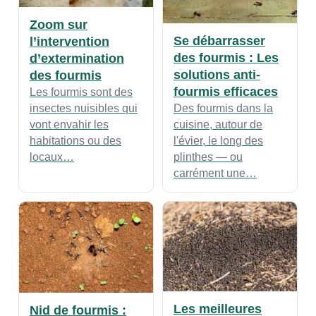
Zoom sur
Se débarrasser
l’intervention
des fourmis : Les
d’extermination
solutions anti-
des fourmis
fourmis efficaces
Les fourmis sont des
Des fourmis dans la
insectes nuisibles qui
cuisine, autour de
vont envahir les
l'évier, le long des
habitations ou des
plinthes — ou
locaux…
carrément une…
Les meilleures
Nid de fourmis :