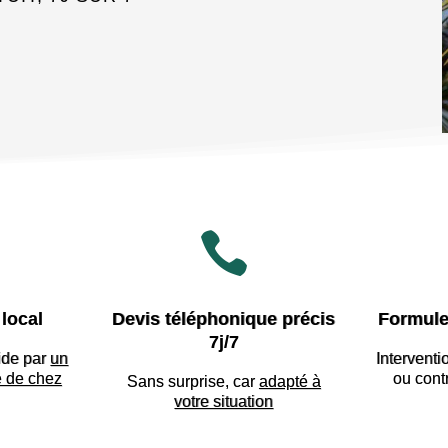

local
Devis téléphonique précis
Formule
7j/7
ide par
un
Interventi
e de chez
ou cont
Sans surprise, car
adapté à
votre situation