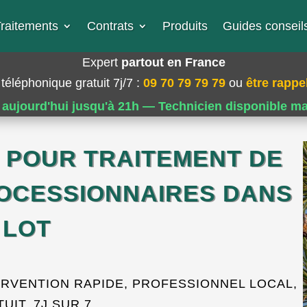
raitements
Contrats
Produits
Guides conseils
Expert
partout en France
téléphonique gratuit 7j/7
:
09 70 79 79 79
ou
être rappel
 aujourd'hui jusqu'à 21h — Technicien disponible m
 POUR TRAITEMENT DE
ROCESSIONNAIRES DANS
 LOT
RVENTION RAPIDE, PROFESSIONNEL LOCAL,
UIT, 7J SUR 7