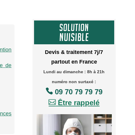
ntion
Devis & traitement 7j/7
partout en France
ue de
Lundi au dimanche : 8h à 21h
numéro non surtaxé :

09 70 79 79 79

Être rappelé
ances