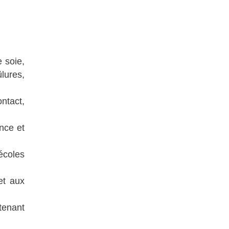
 soie,
lures,
ntact,
ance et
 écoles
et aux
tenant