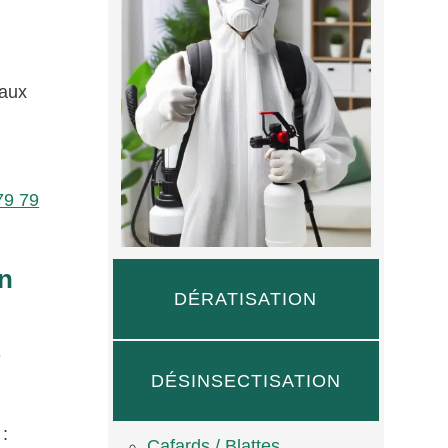
 aux
79 79
en
DÉRATISATION
e
DÉSINSECTISATION
 :
Cafards / Blattes