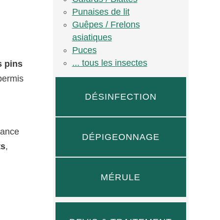
Punaises de lit
Guêpes / Frelons
asiatiques
Puces
... tous les insectes
 pins
permis
DÉSINFECTION
sance
DÉPIGEONNAGE
ts
,
MÉRULE