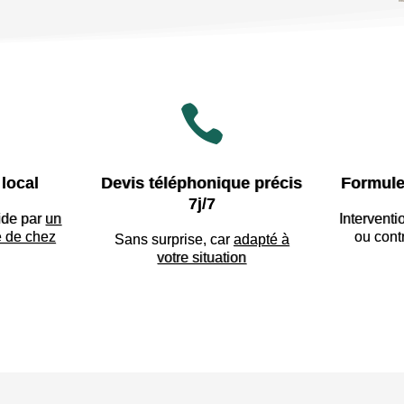

local
Devis téléphonique précis
Formule
7j/7
ide par
un
Interventi
e de chez
ou cont
Sans surprise, car
adapté à
votre situation