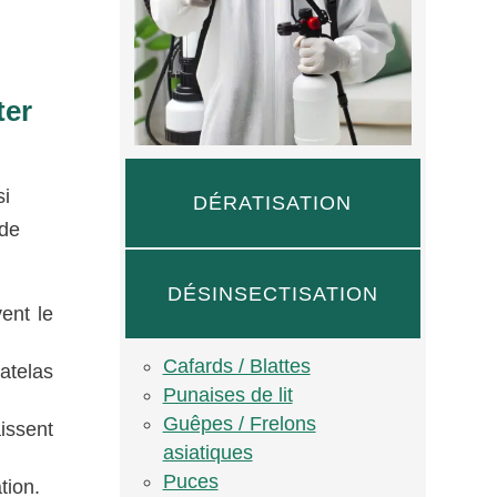
ter
si
DÉRATISATION
 de
DÉSINSECTISATION
ent le
Cafards / Blattes
atelas
Punaises de lit
Guêpes / Frelons
issent
asiatiques
Puces
tion.