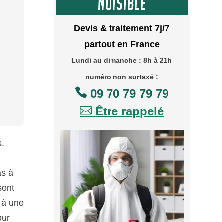
Devis & traitement 7j/7
partout en France
Lundi au dimanche : 8h à 21h
numéro non surtaxé :

09 70 79 79 79

Être rappelé
s.
as à
sont
l à une
our