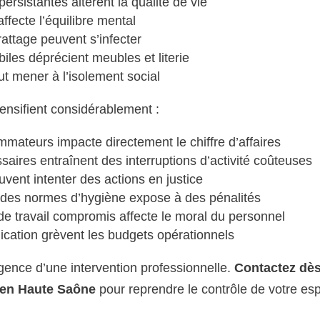
sistantes altèrent la qualité de vie
ffecte l’équilibre mental
rattage peuvent s’infecter
iles déprécient meubles et literie
t mener à l’isolement social
ensifient considérablement :
mmateurs impacte directement le chiffre d’affaires
aires entraînent des interruptions d’activité coûteuses
euvent intenter des actions en justice
t des normes d’hygiène expose à des pénalités
e travail compromis affecte le moral du personnel
dication grèvent les budgets opérationnels
ence d’une intervention professionnelle.
Contactez dè
n en Haute Saône
pour reprendre le contrôle de votre es