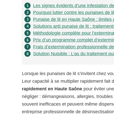
Les signes évidents d’une infestation d
1
Pourquoi lutter contre les punaises de 
2
Punaise de lit en Haute Saône : limite
3
Solutions anti punaise de lit : traitemen
4
Méthodologie complète pour l’extermina
5
Prix d’un programme complet d’extermin
6
Frais d’extermination professionnelle d
7
Solution Nuisible : L’as du traitement p
8
Lorsque les punaises de lit s’invitent chez v
Leur capacité à se multiplier rapidement fait
rapidement en Haute Saône
pour éviter une
négliger : démangeaisons, allergies, trouble
souvent inefficaces et peuvent même disperser
entreprise professionnelle de désinsectisation