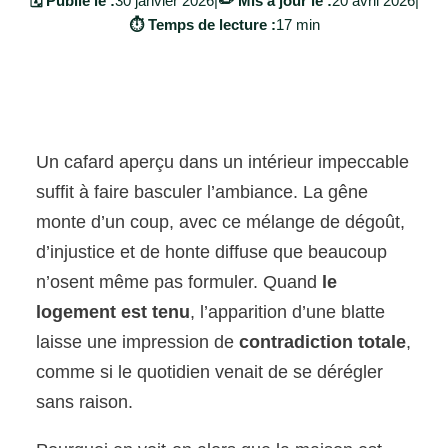
🗓️ Publié le :
30 janvier 2026
|
✏️ Mis à jour le :
20 avril 2026
|
⏱️ Temps de lecture :
17 min
Un cafard aperçu dans un intérieur impeccable
suffit à faire basculer l’ambiance. La gêne
monte d’un coup, avec ce mélange de dégoût,
d’injustice et de honte diffuse que beaucoup
n’osent même pas formuler. Quand
le
logement est tenu
, l’apparition d’une blatte
laisse une impression de
contradiction totale
,
comme si le quotidien venait de se dérégler
sans raison.