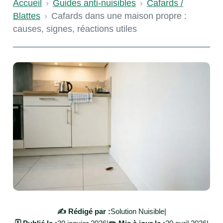
Accueil
›
Guides anti-nuisibles
›
Cafards /
Blattes
›
Cafards dans une maison propre :
causes, signes, réactions utiles
✍️ Rédigé par :
Solution Nuisible
|