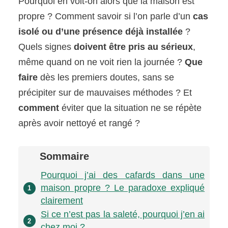
Pourquoi en voit-on alors que la maison est
propre ? Comment savoir si l’on parle d’un
cas
isolé ou d’une présence déjà installée
?
Quels signes
doivent être pris au sérieux
,
même quand on ne voit rien la journée ?
Que
faire
dès les premiers doutes, sans se
précipiter sur de mauvaises méthodes ? Et
comment
éviter que la situation ne se répète
après avoir nettoyé et rangé ?
Sommaire
Pourquoi j’ai des cafards dans une
maison propre ? Le paradoxe expliqué
1
clairement
Si ce n’est pas la saleté, pourquoi j’en ai
2
chez moi ?