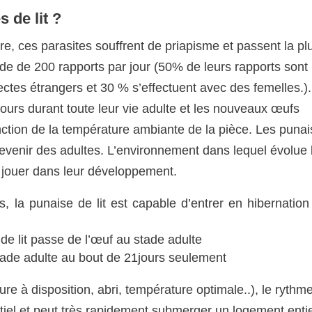
 de lit ?
ère, ces parasites souffrent de priapisme et passent la pl
 de de 200 rapports par jour (50% de leurs rapports sont
tes étrangers et 30 % s’effectuent avec des femelles.)
ours durant toute leur vie adulte et les nouveaux œufs
ction de la température ambiante de la pièce. Les puna
evenir des adultes. L’environnement dans lequel évolue 
f à jouer dans leur développement.
 la punaise de lit est capable d’entrer en hibernation
de lit passe de l’œuf au stade adulte
tade adulte au bout de 21jours seulement
re à disposition, abri, température optimale..), le rythm
iel et peut très rapidement submerger un logement entier