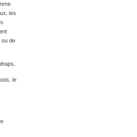
comme
ux, les
es
ent
n ou de
s draps,
ois, le
de