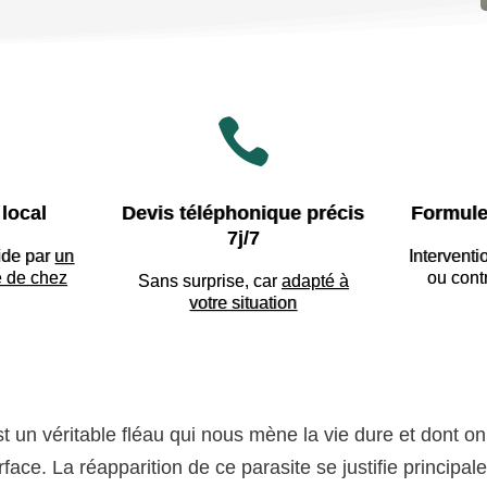

local
Devis téléphonique précis
Formule
7j/7
ide par
un
Interventi
e de chez
ou cont
Sans surprise, car
adapté à
votre situation
st un véritable fléau qui nous mène la vie dure et dont on
face. La réapparition de ce parasite se justifie principa