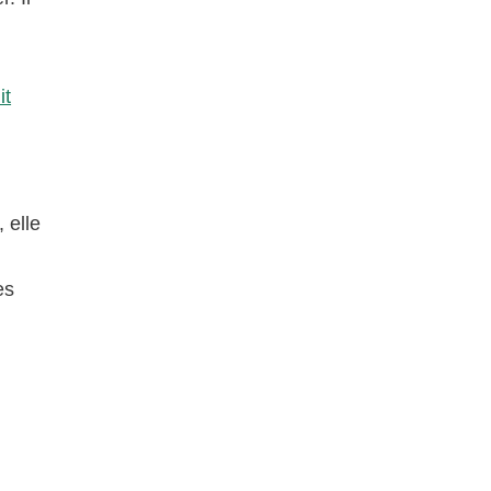
it
 elle
es