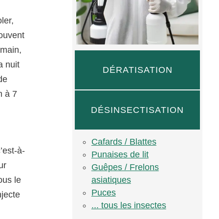
ler,
souvent
 main,
a nuit
DÉRATISATION
de
m à 7
DÉSINSECTISATION
Cafards / Blattes
’est-à-
Punaises de lit
ur
Guêpes / Frelons
asiatiques
ous le
Puces
njecte
... tous les insectes