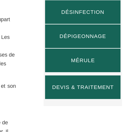
DÉSINFECTION
upart
DÉPIGEONNAGE
. Les
ises de
MÉRULE
les
 et son
DEVIS & TRAITEMENT
e de
. Il