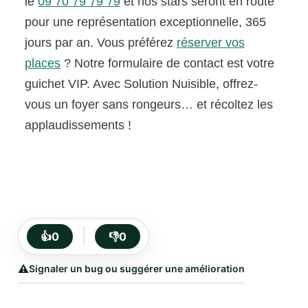
le
09 70 79 79 79
et nos stars seront en route
pour une représentation exceptionnelle, 365
jours par an. Vous préférez
réserver vos
places
? Notre formulaire de contact est votre
guichet VIP. Avec Solution Nuisible, offrez-
vous un foyer sans rongeurs… et récoltez les
applaudissements !
👍
0
👎
0
⚠️
Signaler un bug ou suggérer une amélioration