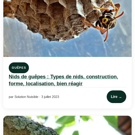
GUÊPES
Nids de guêpes : Types de nids, construction,
forme, localisation, bien réagir
Lire →
par Solution Nuisible · 3 juillet 2023