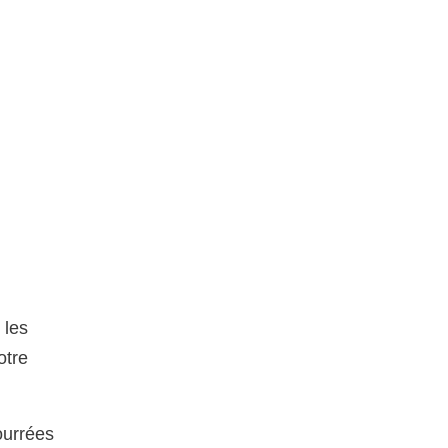
 les
otre
urrées