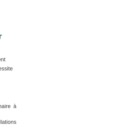
r
ent
essite
naire à
lations