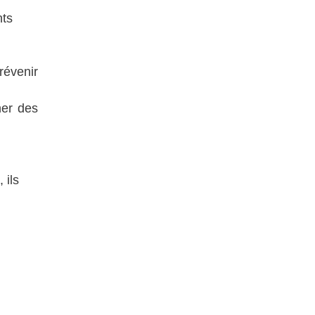
nts
révenir
ner des
 ils