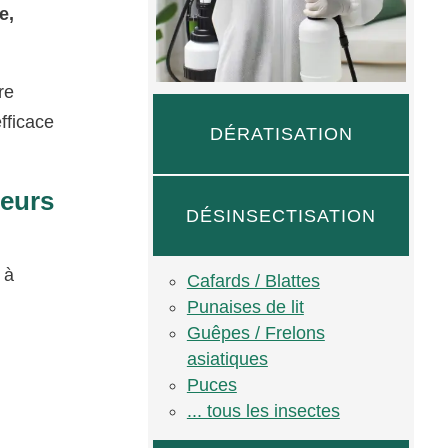
e,
re
fficace
DÉRATISATION
geurs
DÉSINSECTISATION
 à
Cafards / Blattes
Punaises de lit
Guêpes / Frelons
asiatiques
Puces
... tous les insectes