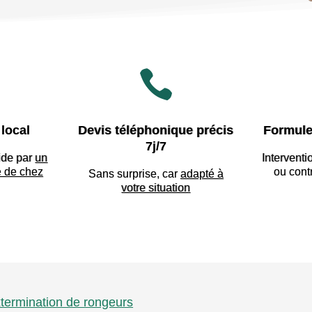

local
Devis téléphonique précis
Formule
7j/7
ide par
un
Interventi
e de chez
ou cont
Sans surprise, car
adapté à
votre situation
extermination de rongeurs