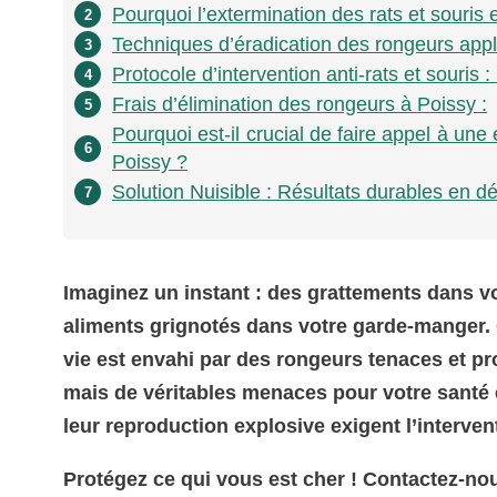
Pourquoi l’extermination des rats et souris e
2
Techniques d’éradication des rongeurs appl
3
Protocole d’intervention anti-rats et souri
4
Frais d’élimination des rongeurs à Poissy :
5
Pourquoi est-il crucial de faire appel à un
6
Poissy ?
Solution Nuisible : Résultats durables en dé
7
Imaginez un instant : des grattements dans v
aliments grignotés dans votre garde-manger. 
vie est envahi par des rongeurs tenaces et pr
mais de véritables menaces pour votre santé et
leur reproduction explosive exigent l’interve
Protégez ce qui vous est cher ! Contactez-nou