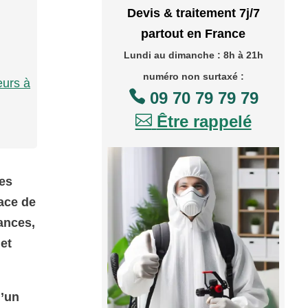
Devis & traitement 7j/7
partout en France
Lundi au dimanche : 8h à 21h
numéro non surtaxé :
eurs à

09 70 79 79 79

Être rappelé
des
ace de
ances,
 et
d’un