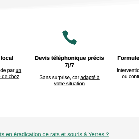

local
Devis téléphonique précis
Formule
7j/7
ide par
un
Interventi
e de chez
ou cont
Sans surprise, car
adapté à
votre situation
ts en éradication de rats et souris à Yerres ?