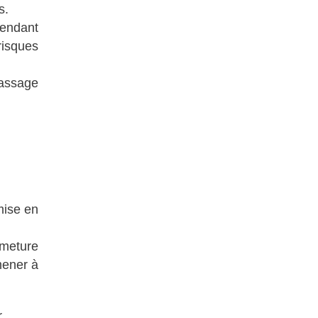
s.
rendant
risques
passage
mise en
rmeture
mener à
r