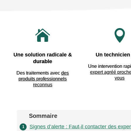


Une solution radicale &
Un technicien 
durable
Une intervention rap
expert agréé proch
Des traitements avec
des
vous
produits professionnels
reconnus
Sommaire
Signes d’alerte : Faut-il contacter des exper
1