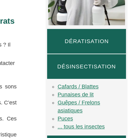
rats
DÉRATISATION
 ? Il
ntacter
DÉSINSECTISATION
Cafards / Blattes
es sons
Punaises de lit
Guêpes / Frelons
. C’est
asiatiques
Puces
s. Ces
... tous les insectes
istique