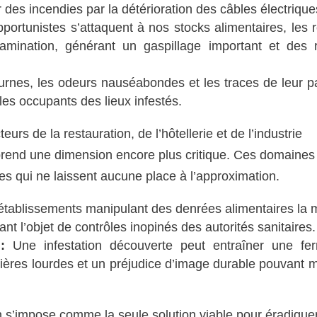
r des incendies par la détérioration des câbles électrique
ortunistes s’attaquent à nos stocks alimentaires, les 
mination, générant un gaspillage important et des 
urnes, les odeurs nauséabondes et les traces de leur 
 les occupants des lieux infestés.
rs de la restauration, de l’hôtellerie et de l’industrie
prend une dimension encore plus critique. Ces domaines
res qui ne laissent aucune place à l’approximation.
établissements manipulant des denrées alimentaires la 
ant l’objet de contrôles inopinés des autorités sanitaires.
:
Une infestation découverte peut entraîner une fe
cières lourdes et un préjudice d’image durable pouvant 
on s’impose comme la seule solution viable pour éradique