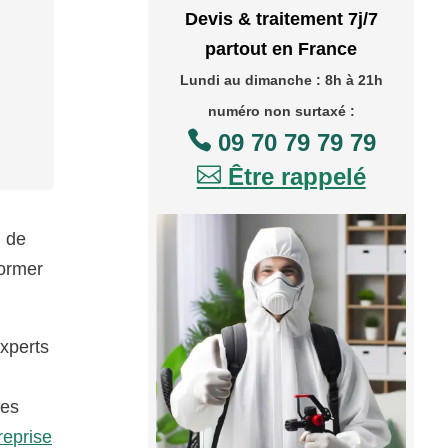
Devis & traitement 7j/7
partout en France
Lundi au dimanche : 8h à 21h
numéro non surtaxé :

09 70 79 79 79

Être rappelé
n de
former
experts
ies
reprise