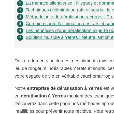
La menace silencieuse : Risques et domma
2
Techniques d’élimination rats et souris : le
3
Méthodologie de dératisation à Yerres : Pro
4
Combien coûte l’élimination des rats et sour
5
Les bénéfices d’une dératisation experte ré
6
Solution Nuisible à Yerres : Neutralisation
7
Des grattements nocturnes, des aliments mystéri
jeu de rongeurs indésirables ? Rats et souris, ce
votre espace de vie en véritable cauchemar logist
Notre
entreprise de dératisation à Yerres
est v
en
dératisation à Yerres
manient des techniques
Découvrez dans cette page nos méthodes éprou
infaillibles pour prévenir toute récidive. Pour retr