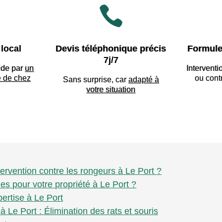

local
Devis téléphonique précis
Formule
7j/7
ide par
un
Interventi
e de chez
ou cont
Sans surprise, car
adapté à
votre situation
tervention contre les rongeurs à Le Port ?
ues pour votre propriété à Le Port ?
pertise à Le Port
à Le Port : Élimination des rats et souris