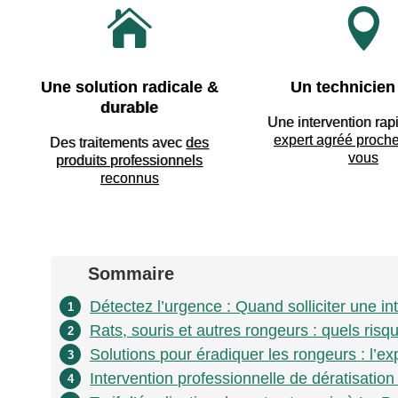


Une solution radicale &
Un technicien 
durable
Une intervention rap
expert agréé proch
Des traitements avec
des
vous
produits professionnels
reconnus
Sommaire
Détectez l’urgence : Quand solliciter une in
1
Rats, souris et autres rongeurs : quels risq
2
Solutions pour éradiquer les rongeurs : l’ex
3
Intervention professionnelle de dératisation 
4