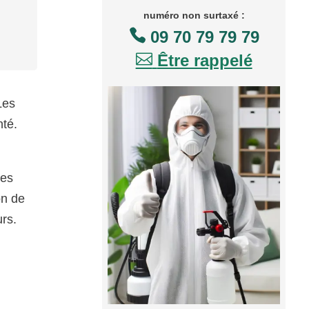
numéro non surtaxé :

09 70 79 79 79

Être rappelé
Les
nté.
des
on de
urs.
s