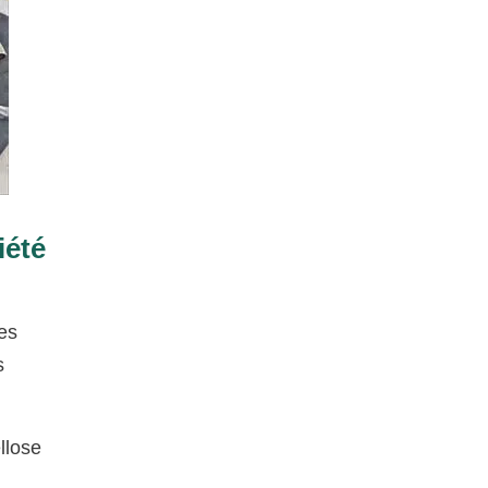
iété
des
s
llose