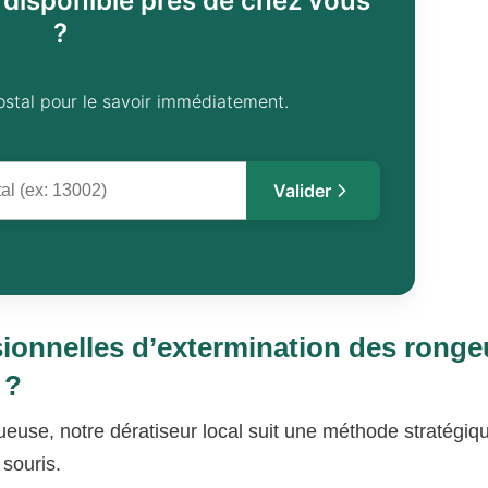
l disponible près de chez vous
?
ostal pour le savoir immédiatement.
Valider
ionnelles d’extermination des ronge
 ?
ueuse, notre dératiseur local suit une méthode stratégiq
 souris.