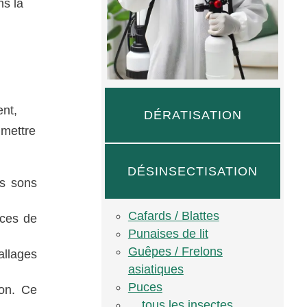
ns la
ent,
DÉRATISATION
 mettre
DÉSINSECTISATION
es sons
Cafards / Blattes
aces de
Punaises de lit
Guêpes / Frelons
llages
asiatiques
Puces
son. Ce
... tous les insectes