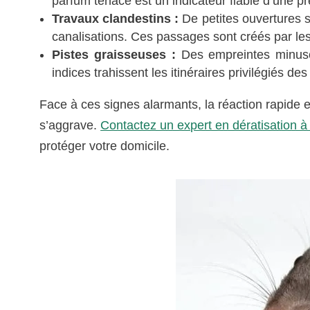
parfum tenace est un indicateur fiable d’une 
Travaux clandestins :
De petites ouvertures s
canalisations. Ces passages sont créés par les r
Pistes graisseuses :
Des empreintes minusc
indices trahissent les itinéraires privilégiés de
Face à ces signes alarmants, la réaction rapide es
s’aggrave.
Contactez un expert en dératisation à
protéger votre domicile.