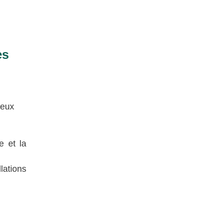
es
ieux
e et la
lations