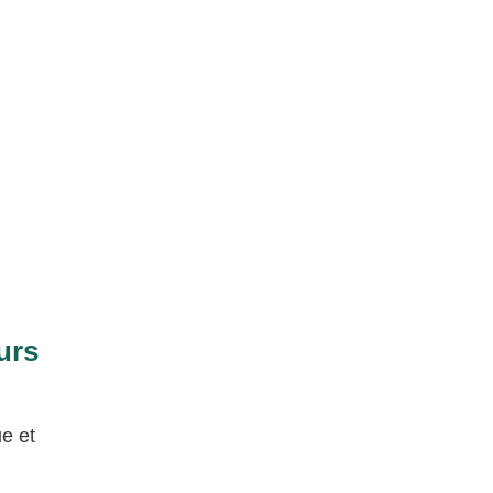
urs
ue et