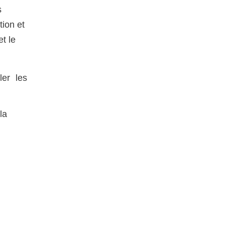
s
tion et
et le
ler les
la