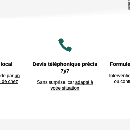

local
Devis téléphonique précis
Formule
7j/7
ide par
un
Interventi
e de chez
ou cont
Sans surprise, car
adapté à
votre situation