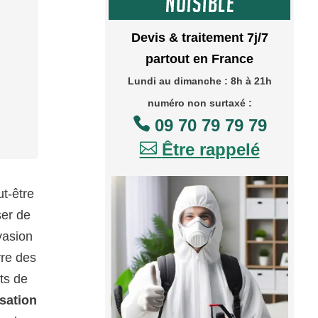
Devis & traitement 7j/7
partout en France
Lundi au dimanche : 8h à 21h
numéro non surtaxé :

09 70 79 79 79

Être rappelé
t-être
ser de
vasion
vre des
ts de
isation