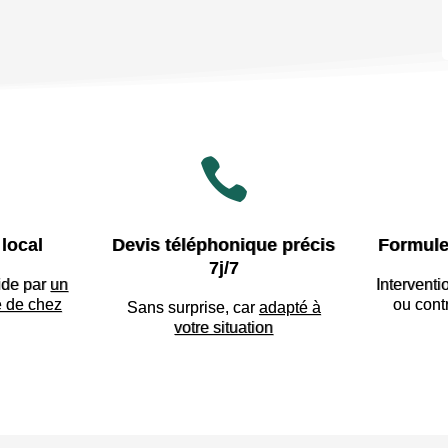

local
Devis téléphonique précis
Formule
7j/7
ide par
un
Interventi
e de chez
ou cont
Sans surprise, car
adapté à
votre situation