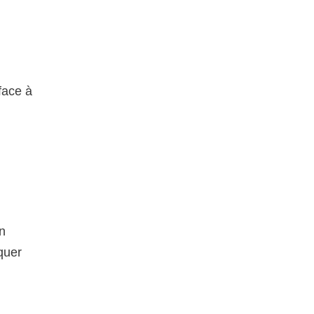
face à
en
quer