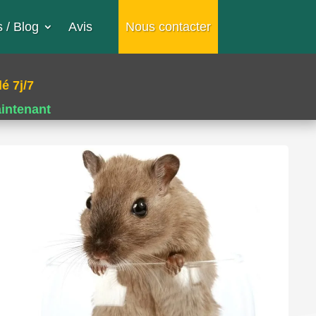
 / Blog
Avis
Nous contacter
é 7j/7
aintenant