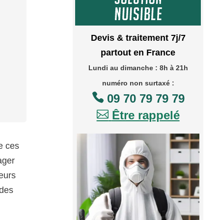
Devis & traitement 7j/7
partout en France
Lundi au dimanche : 8h à 21h
numéro non surtaxé :

09 70 79 79 79

Être rappelé
e ces
ager
geurs
 des