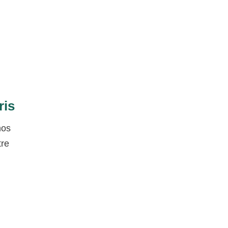
ris
nos
tre