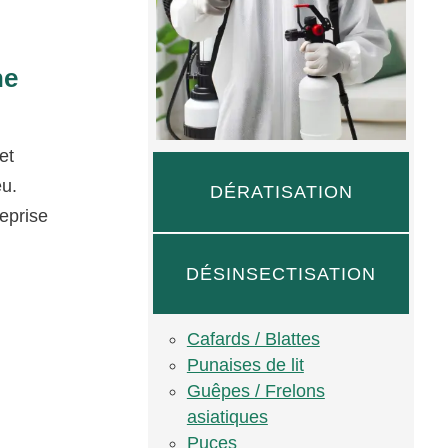
ne
et
eu.
DÉRATISATION
reprise
DÉSINSECTISATION
Cafards / Blattes
Punaises de lit
Guêpes / Frelons
asiatiques
Puces