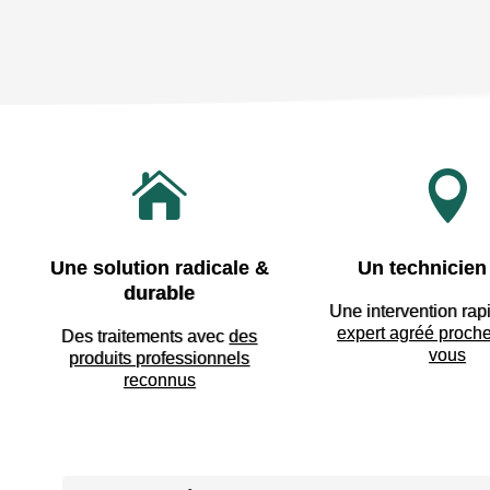


Une solution radicale &
Un technicien 
durable
Une intervention rap
expert agréé proch
Des traitements avec
des
vous
produits professionnels
reconnus