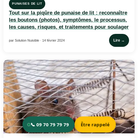
PUNAISES DE LIT
Tout sur la piqûre de punaise de lit : reconnaître
les boutons (photos), symptômes, le processus,
les causes, risques, et traitements pour soulager
Lire →
par Solution Nuisible · 14 février 2024