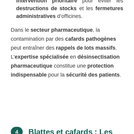
intervention prioritaire
pour éviter les
destructions de stocks
et les
fermetures
administratives
d’officines.
Dans le
secteur pharmaceutique
, la
contamination par des
cafards pathogènes
peut entraîner des
rappels de lots massifs
.
L’
expertise spécialisée
en
désinsectisation
pharmaceutique
constitue une
protection
indispensable
pour la
sécurité des patients
.
Blattes et cafards : Les
4