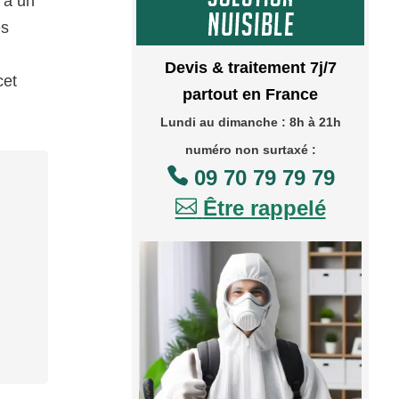
 à un
es
Devis & traitement 7j/7
cet
partout en France
Lundi au dimanche : 8h à 21h
numéro non surtaxé :

09 70 79 79 79

Être rappelé