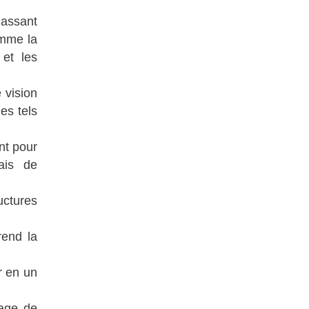
massant
omme la
 et les
 vision
es tels
nt pour
rais de
uctures
rend la
r en un
mage de