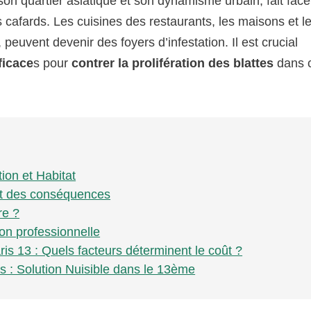
n quartier asiatique et son dynamisme urbain, fait face
s cafards. Les cuisines des restaurants, les maisons et l
 peuvent devenir des foyers d’infestation. Il est crucial
ficace
s pour
contrer la prolifération des blattes
dans 
tion et Habitat
 et des conséquences
re ?
ion professionnelle
ris 13 : Quels facteurs déterminent le coût ?
s : Solution Nuisible dans le 13ème