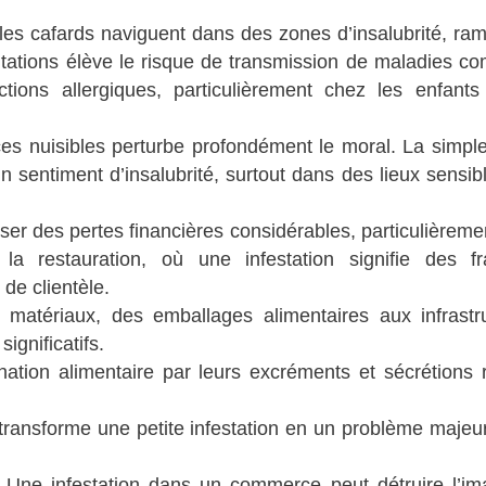
les cafards naviguent dans des zones d’insalubrité, ra
bitations élève le risque de transmission de maladies c
ctions allergiques, particulièrement chez les enfants
s nuisibles perturbe profondément le moral. La simple
n sentiment d’insalubrité, surtout dans des lieux sensibl
er des pertes financières considérables, particulièreme
la restauration, où une infestation signifie des f
 de clientèle.
matériaux, des emballages alimentaires aux infrastr
ignificatifs.
ation alimentaire par leurs excréments et sécrétions 
 transforme une petite infestation en un problème majeu
 Une infestation dans un commerce peut détruire l’i