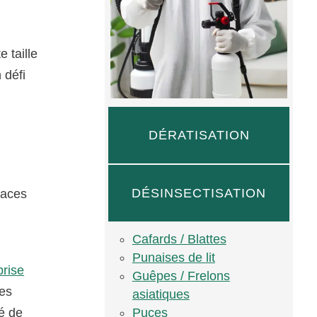
 taille
 défi
DÉRATISATION
DÉSINSECTISATION
paces
Cafards / Blattes
Punaises de lit
prise
Guêpes / Frelons
res
asiatiques
Puces
té de