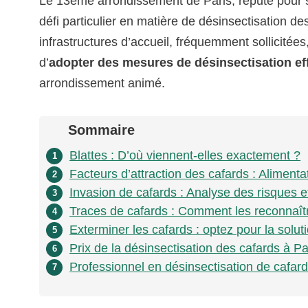
Le 13ème arrondissement de Paris, réputé pour so
défi particulier en matière de désinsectisation de
infrastructures d’accueil, fréquemment sollicitées,
d’
adopter des mesures de désinsectisation ef
arrondissement animé.
Sommaire
Blattes : D’où viennent-elles exactement ?
1
Facteurs d’attraction des cafards : Alimenta
2
Invasion de cafards : Analyse des risques
3
Traces de cafards : Comment les reconnaît
4
Exterminer les cafards : optez pour la solut
5
Prix de la désinsectisation des cafards à Pa
6
Professionnel en désinsectisation de cafard
7