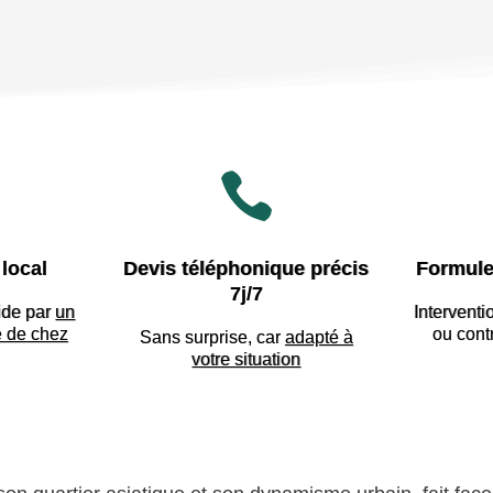

local
Devis téléphonique précis
Formule
7j/7
ide par
un
Interventi
e de chez
ou cont
Sans surprise, car
adapté à
votre situation