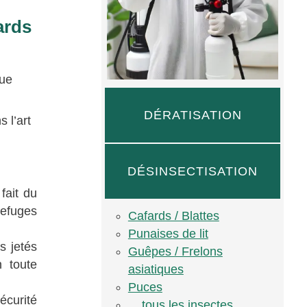
ards
que
DÉRATISATION
 l’art
DÉSINSECTISATION
fait du
refuges
Cafards / Blattes
Punaises de lit
s jetés
Guêpes / Frelons
 toute
asiatiques
Puces
écurité
... tous les insectes