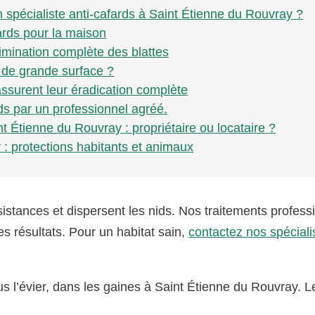
 spécialiste anti-cafards à Saint Étienne du Rouvray ?
ards pour la maison
imination complète des blattes
s de grande surface ?
ssurent leur éradication complète
ds par un professionnel agréé.
t Étienne du Rouvray : propriétaire ou locataire ?
 : protections habitants et animaux
istances et dispersent les nids. Nos traitements profess
es résultats. Pour un habitat sain,
contactez nos spéciali
us l’évier, dans les gaines à Saint Étienne du Rouvray. L