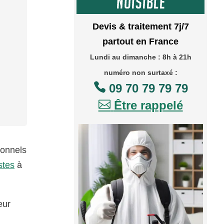
Devis & traitement 7j/7
partout en France
Lundi au dimanche : 8h à 21h
numéro non surtaxé :

09 70 79 79 79

Être rappelé
ionnels
stes
à
eur