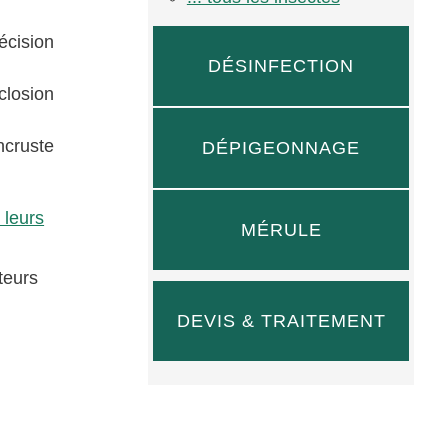
écision
DÉSINFECTION
closion
ncruste
DÉPIGEONNAGE
 leurs
MÉRULE
teurs
DEVIS & TRAITEMENT