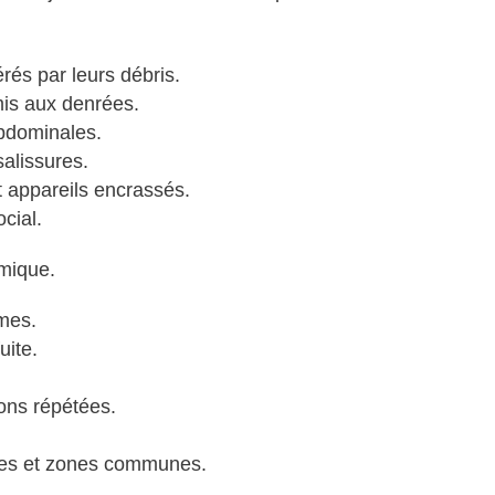
érés par leurs débris.
mis aux denrées.
abdominales.
salissures.
 appareils encrassés.
cial.
omique.
mes.
uite.
ions répétées.
nes et zones communes.