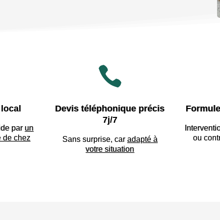

local
Devis téléphonique précis
Formule
7j/7
ide par
un
Interventi
e de chez
ou cont
Sans surprise, car
adapté à
votre situation