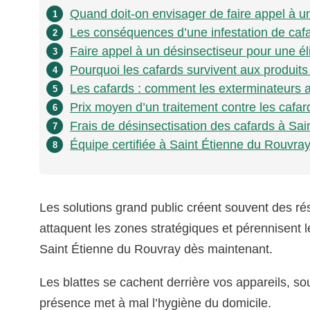
Quand doit-on envisager de faire appel à un
1
Les conséquences d’une infestation de caf
2
Faire appel à un désinsectiseur pour une él
3
Pourquoi les cafards survivent aux produit
4
Les cafards : comment les exterminateurs a
5
Prix moyen d’un traitement contre les cafar
6
Frais de désinsectisation des cafards à Sain
7
Équipe certifiée à Saint Étienne du Rouvray
8
Les solutions grand public créent souvent des rés
attaquent les zones stratégiques et pérennisent l
Saint Étienne du Rouvray dès maintenant.
Les blattes se cachent derrière vos appareils, so
présence met à mal l’hygiène du domicile.