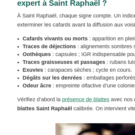
expert à Saint Raphaël ?
À Saint Raphaël, chaque signe compte. Un indice c
exterminer les cafards avant la diffusion aux vois
Cafards vivants ou morts
: apparition en plei
Traces de déjections
: alignements sombres s
Oothèques
: capsules ; IGR indispensable pou
Traces graisseuses et passages
: rubans lui
Exuvies
: carapaces sèches ; cycle en cours.
Dégâts sur les denrées
: emballages perforés 
Odeur âcre
: empreinte olfactive d’une coloni
Vérifiez d’abord la
présence de blattes
avec nos r
blattes Saint Raphaël
calibrée. On intervient vi