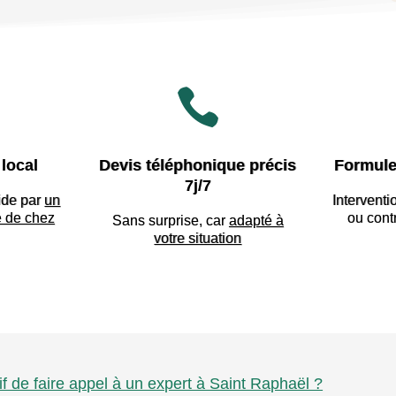

local
Devis téléphonique précis
Formule
7j/7
ide par
un
Interventi
e de chez
ou cont
Sans surprise, car
adapté à
votre situation
if de faire appel à un expert à Saint Raphaël ?