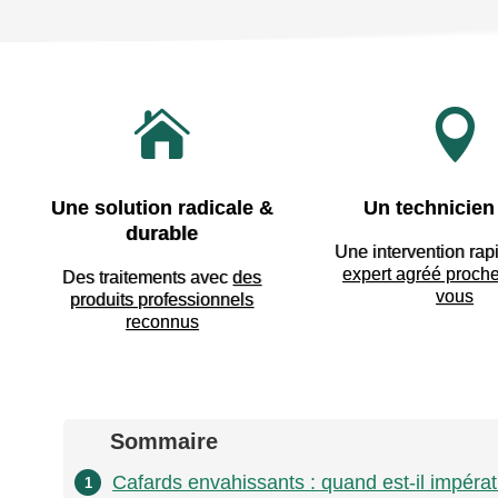


Une solution radicale &
Un technicien 
durable
Une intervention rap
expert agréé proch
Des traitements avec
des
vous
produits professionnels
reconnus
Sommaire
Cafards envahissants : quand est-il impérat
1