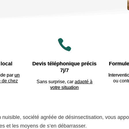

local
Devis téléphonique précis
Formule
7j/7
ide par
un
Interventi
e de chez
ou cont
Sans surprise, car
adapté à
votre situation
n nuisible, société agréée de désinsectisation, vous appo
les et les moyens de s’en débarrasser.