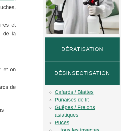
uches,
ires et
t de la
DÉRATISATION
r et on
DÉSINSECTISATION
ards de
Cafards / Blattes
Punaises de lit
Guêpes / Frelons
ns
asiatiques
Puces
... tous les insectes