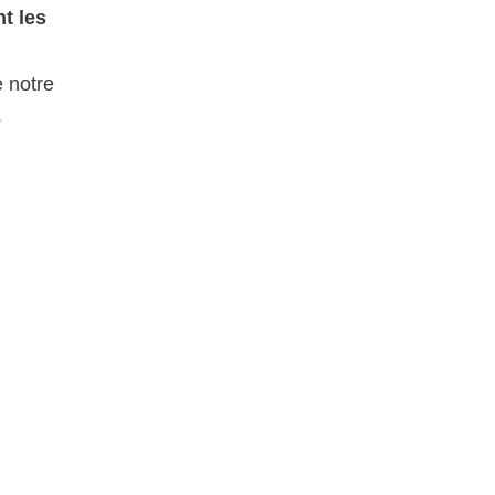
t les
e notre
s