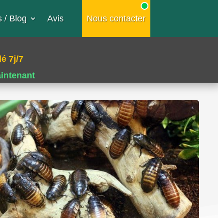
 / Blog
Avis
Nous contacter
é 7j/7
aintenant