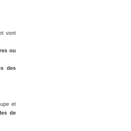
et vont
res ou
es des
oupe et
les de