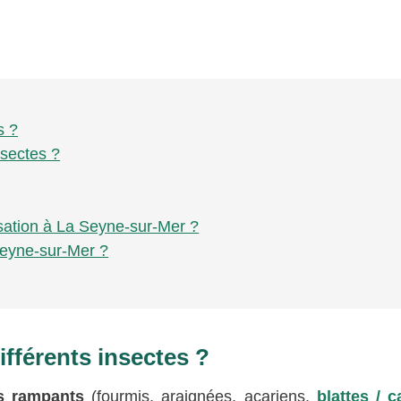
s ?
nsectes ?
isation à La Seyne-sur-Mer ?
Seyne-sur-Mer ?
fférents insectes ?
es rampants
(fourmis, araignées, acariens,
blattes / c