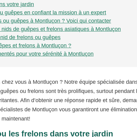
s votre jardin
ou guêpes en confiant la mission à un expert
s ou guêpes à Montluçon ? Voici qui contacter
 nids de guêpes et frelons asiatiques à Montluçon
n nid de frelons ou guêpes
êpes et frelons à Montluçon ?
mentés pour votre sérénité à Montluçon
 chez vous à Montluçon ? Notre équipe spécialisée dans
guêpes ou frelons sont très prolifiques, surtout pendant 
rritantes. Afin d’obtenir une réponse rapide et sûre, dem
spécialistes de Montluçon vous garantiront une éliminatio
s maintenant!
 les frelons dans votre jardin