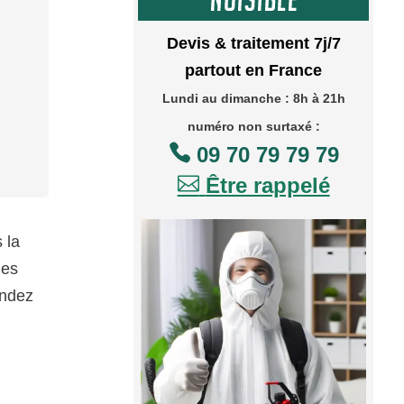
Devis & traitement 7j/7
partout en France
Lundi au dimanche : 8h à 21h
numéro non surtaxé :

09 70 79 79 79

Être rappelé
 la
les
andez
n