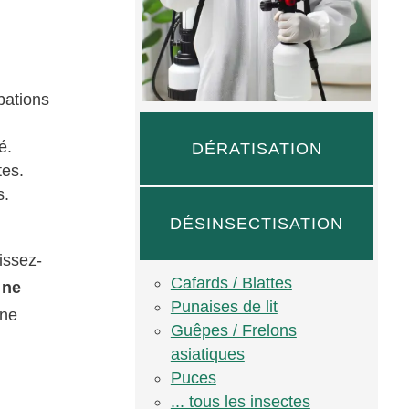
bations
é.
DÉRATISATION
tes.
s.
DÉSINSECTISATION
issez-
Cafards / Blattes
t
ne
Punaises de lit
une
Guêpes / Frelons
asiatiques
Puces
... tous les insectes