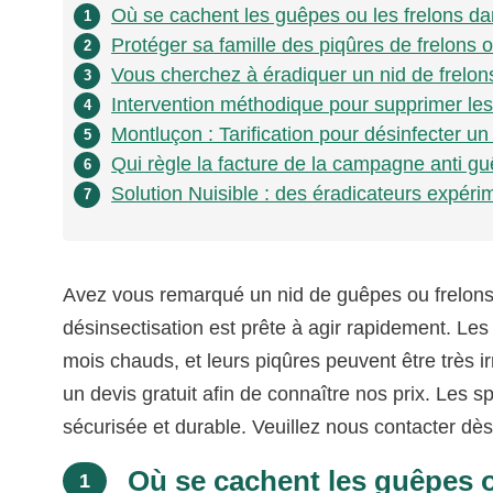
Où se cachent les guêpes ou les frelons dan
1
Protéger sa famille des piqûres de frelons 
2
Vous cherchez à éradiquer un nid de frelon
3
Intervention méthodique pour supprimer les
4
Montluçon : Tarification pour désinfecter u
5
Qui règle la facture de la campagne anti gu
6
Solution Nuisible : des éradicateurs expéri
7
Avez vous remarqué un nid de guêpes ou frelons
désinsectisation est prête à agir rapidement. Les 
mois chauds, et leurs piqûres peuvent être très i
un devis gratuit afin de connaître nos prix. Les 
sécurisée et durable. Veuillez nous contacter dè
Où se cachent les guêpes ou
1