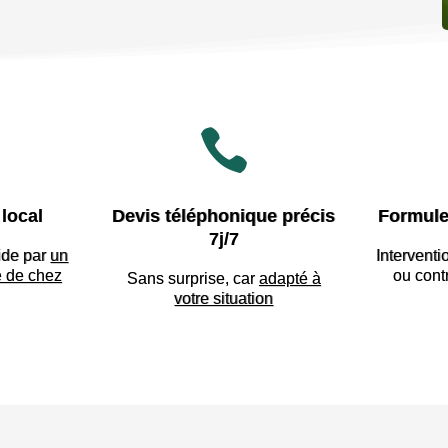

local
Devis téléphonique précis
Formule
7j/7
ide par
un
Interventi
e de chez
ou cont
Sans surprise, car
adapté à
votre situation