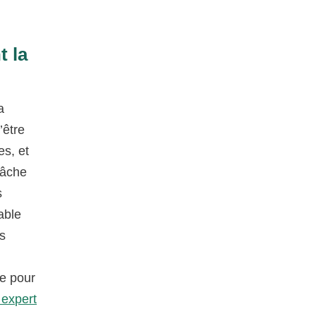
t la
a
’être
es, et
tâche
s
able
ls
se pour
 expert