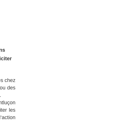
ins
citer
es chez
 ou des
.
ntluçon
ter les
’action