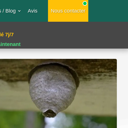
 / Blog
Avis
Nous contacter
é 7j/7
aintenant