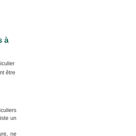
s à
culier
nt être
culiers
iste un
ure, ne