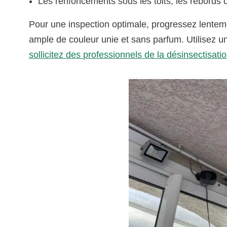
Les renfoncements sous les toits, les rebords d
Pour une inspection optimale, progressez lenteme
ample de couleur unie et sans parfum. Utilisez u
sollicitez des professionnels de la désinsectisati