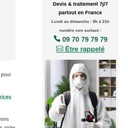
Devis & traitement 7j/7
partout en France
Lundi au dimanche : 8h à 21h
numéro non surtaxé :

09 70 79 79 79

Être rappelé
 pour
vices
ions
s aider