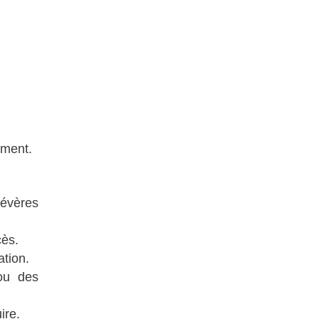
iment.
sévères
cès.
ation.
ou des
ire.