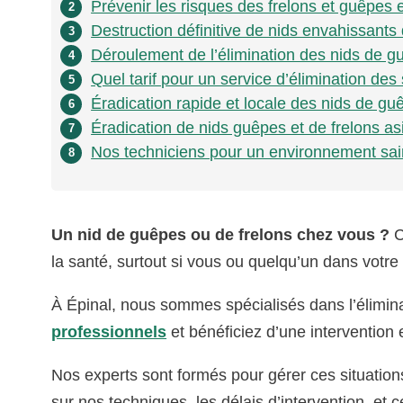
Prévenir les risques des frelons et guêpes 
2
Destruction définitive de nids envahissants 
3
Déroulement de l’élimination des nids de gu
4
Quel tarif pour un service d’élimination des 
5
Éradication rapide et locale des nids de guê
6
Éradication de nids guêpes et de frelons asi
7
Nos techniciens pour un environnement sain
8
Un nid de guêpes ou de frelons chez vous ?
C
la santé, surtout si vous ou quelqu’un dans votre 
À Épinal, nous sommes spécialisés dans l’élimina
professionnels
et bénéficiez d’une intervention 
Nos experts sont formés pour gérer ces situation
sur nos techniques, les délais d’intervention, et