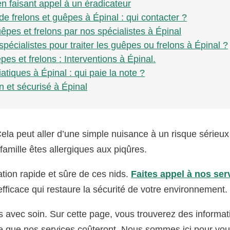
en faisant appel à un éradicateur
de frelons et guêpes à Épinal : qui contacter ?
êpes et frelons par nos spécialistes à Épinal
spécialistes pour traiter les guêpes ou frelons à Épinal ?
pes et frelons : Interventions à Épinal.
atiques à Épinal : qui paie la note ?
 et sécurisé à Épinal
ela peut aller d’une simple nuisance à un risque sérieux
famille êtes allergiques aux piqûres.
tion rapide et sûre de ces nids.
Faites appel à nos ser
efficace qui restaure la sécurité de votre environnement.
s avec soin. Sur cette page, vous trouverez des informat
 ce que nos services coûteront. Nous sommes ici pour vou