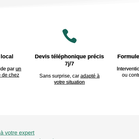

local
Devis téléphonique précis
Formule
7j/7
ide par
un
Interventi
e de chez
ou cont
Sans surprise, car
adapté à
votre situation
 à votre expert