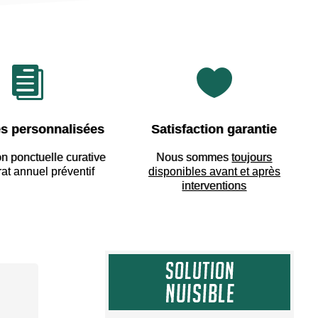


s personnalisées
Satisfaction garantie
on ponctuelle curative
Nous sommes
toujours
rat annuel préventif
disponibles avant et après
interventions