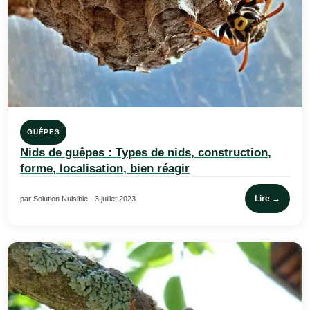
GUÊPES
Nids de guêpes : Types de nids, construction,
forme, localisation, bien réagir
Lire →
par Solution Nuisible · 3 juillet 2023