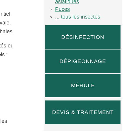
asiatiques
Puces
ntiel
... tous les insectes
vale.
 haies.
DÉSINFECTION
tés ou
ls :
DÉPIGEONNAGE
MÉRULE
DEVIS & TRAITEMENT
 les