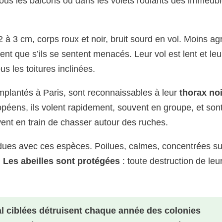
sous les balcons ou dans les volets roulants des immeub
2 à 3 cm, corps roux et noir, bruit sourd en vol. Moins ag
quent que s’ils se sentent menacés. Leur vol est lent et leu
s les toitures inclinées.
implantés à Paris, sont reconnaissables à leur
thorax noi
opéens, ils volent rapidement, souvent en groupe, et sont
vent en train de chasser autour des ruches.
dues avec ces espèces. Poilues, calmes, concentrées su
.
Les abeilles sont protégées
: toute destruction de leu
l ciblées détruisent chaque année des colonies