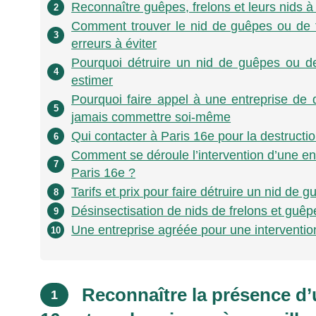
Reconnaître guêpes, frelons et leurs nids à 
2
Comment trouver le nid de guêpes ou de f
3
erreurs à éviter
Pourquoi détruire un nid de guêpes ou de
4
estimer
Pourquoi faire appel à une entreprise de 
5
jamais commettre soi-même
Qui contacter à Paris 16e pour la destructi
6
Comment se déroule l’intervention d’une ent
7
Paris 16e ?
Tarifs et prix pour faire détruire un nid de 
8
Désinsectisation de nids de frelons et guêp
9
Une entreprise agréée pour une intervention
10
Reconnaître la présence d’
1