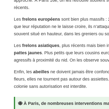
approche. À Paris 16e, on les retrouve souvent 
récents.
Les
frelons européens
sont bien plus massifs : 
que leur réputation ne le laisse croire, ils n’atta
souvent situé en hauteur, dans les greniers ou sou
Les
frelons asiatiques
, plus récents mais bien 
pattes jaunes
. Plus petits que leurs cousins eur
agressifs à proximité du nid. On les observe sou
Enfin, les
abeilles
ne doivent jamais être confon
fleurs, elles ne tournent pas autour des assiettes
colonie sans autorisation est interdite.
🐝 À Paris, de nombreuses interventions ma