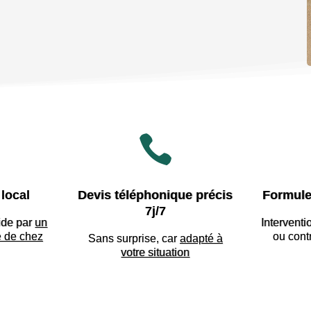

local
Devis téléphonique précis
Formule
7j/7
ide par
un
Interventi
e de chez
ou cont
Sans surprise, car
adapté à
votre situation