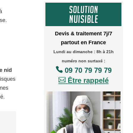
à
se.
Devis & traitement 7j/7
partout en France
Lundi au dimanche : 8h à 21h
numéro non surtaxé :

09 70 79 79 79
e nid
risques

Être rappelé
gnes
vé.