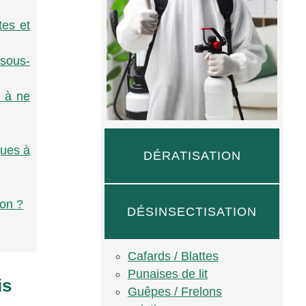
tes et
 sous-
s à ne
ques à
DÉRATISATION
ion ?
DÉSINSECTISATION
Cafards / Blattes
Punaises de lit
is
Guêpes / Frelons