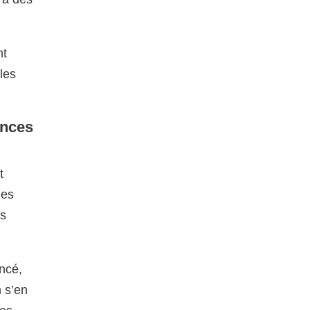
nt
les
ences
t
les
es
ancé,
n s’en