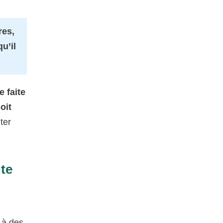
res,
u’il
e faite
oit
ter
ute
 à des