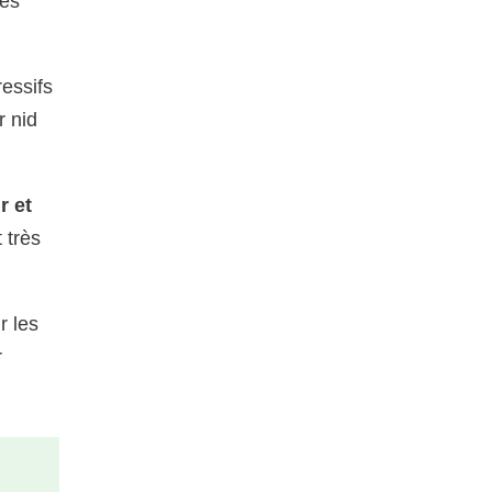
les
ressifs
r nid
r et
 très
r les
r