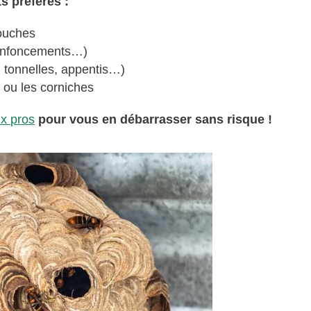
s préférés :
souches
 renfoncements…)
, tonnelles, appentis…)
 ou les corniches
ux pros
pour vous en débarrasser sans risque !