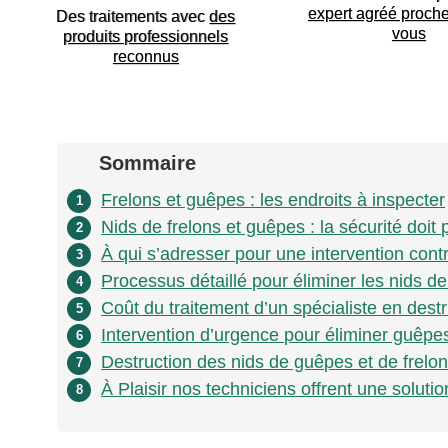
expert agréé proch
Des traitements avec
des
vous
produits professionnels
reconnus
Sommaire
Frelons et guêpes : les endroits à inspecter
1
Nids de frelons et guêpes : la sécurité doit
2
À qui s’adresser pour une intervention contr
3
Processus détaillé pour éliminer les nids de
4
Coût du traitement d’un spécialiste en destr
5
Intervention d’urgence pour éliminer guêpes
6
Destruction des nids de guêpes et de frelons
7
À Plaisir nos techniciens offrent une solutio
8