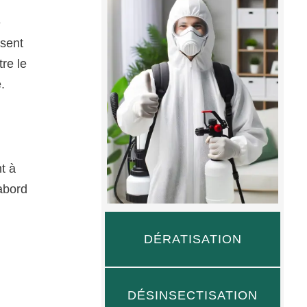
e
isent
re le
.
t à
’abord
DÉRATISATION
DÉSINSECTISATION