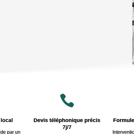

local
Devis téléphonique précis
Formule
7j/7
ide par
un
Interventi