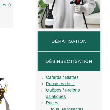
êpes à
DÉRATISATION
DÉSINSECTISATION
Cafards / Blattes
Punaises de lit
Guêpes / Frelons
asiatiques
Puces
... tous les insectes