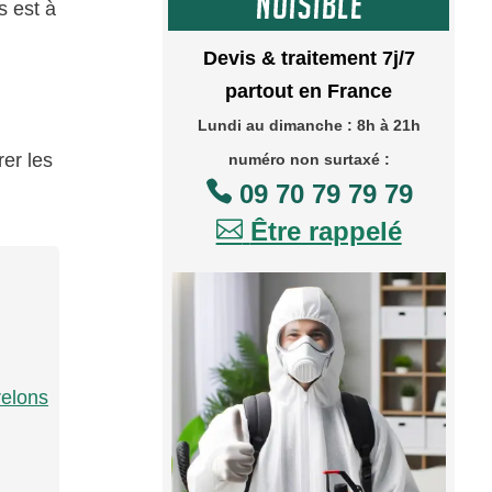
s est à
Devis & traitement 7j/7
partout en France
Lundi au dimanche : 8h à 21h
rer les
numéro non surtaxé :

09 70 79 79 79

Être rappelé
relons