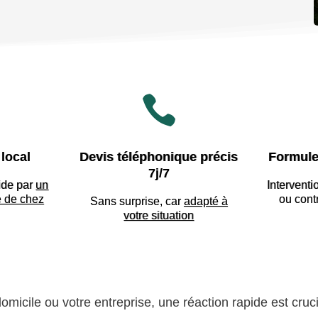

local
Devis téléphonique précis
Formule
7j/7
ide par
un
Interventi
e de chez
ou cont
Sans surprise, car
adapté à
votre situation
micile ou votre entreprise, une réaction rapide est cruc