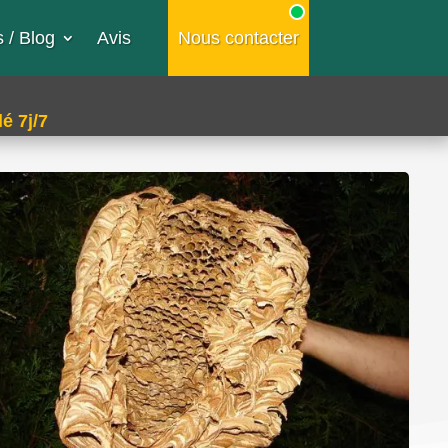
 / Blog
Avis
Nous contacter
é 7j/7