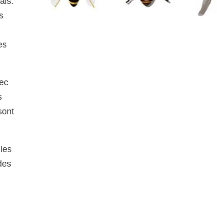
ais.
s
es
vec
s
sont
les
des
s