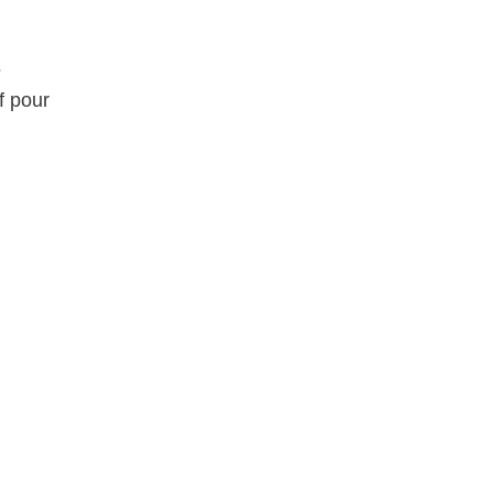
s
if pour