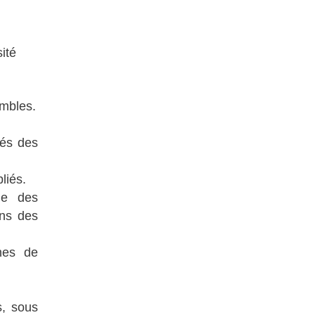
ité
ombles.
tés des
liés.
me des
ans des
nes de
s, sous