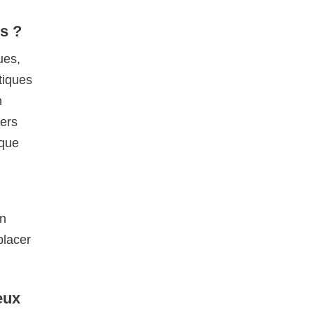
es ?
ues,
tiques
n
gers
ique
un
placer
eux